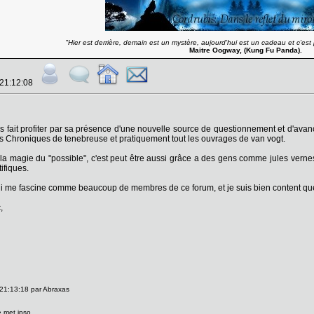
''Hier est derrière, demain est un mystère, aujourd'hui est un cadeau et c'est p
Maitre Oogway, (Kung Fu Panda).
 21:12:08
fait profiter par sa présence d'une nouvelle source de questionnement et d'avancé
té des Chroniques de tenebreuse et pratiquement tout les ouvrages de van vogt.
 la magie du "possible", c'est peut être aussi grâce a des gens comme jules vern
tifiques.
ui me fascine comme beaucoup de membres de ce forum, et je suis bien content que 
,
21:13:18 par Abraxas
e met ipso