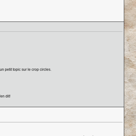
petit topic sur le crop circles.
en dit!