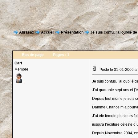
Abrasax
Accueil
Présentation
Je suis confu, j'ai oublié d
Bas de page
Pages :
1
Garf
Membre
Posté le 31-01-2006 à
Je suis confus, j'ai oublié 
J’ai quarante sept ans et j’
Depuis tout môme je suis cert
Damme Chance m’a pourvue d’
J’ai été témoin plusieurs f
jusqu'à l’écriture céleste d’
Depuis Novembre 2004, ce 