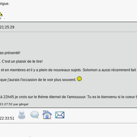
trigue.
.
 21:25:29
pas présenté!
 C'est un plaisir de te lire!
et en membres et il y a plein de nouveaux sujets. Solomon a aussi récemment fait un 
e que j'aurais l'occasion de te voir plus souvent.
t à 22h45 je crois sur le thème éternel de l'amouuuur. Tu es le bienvenu si le coeur t'
1:27:52 par glingal
 22:33:51