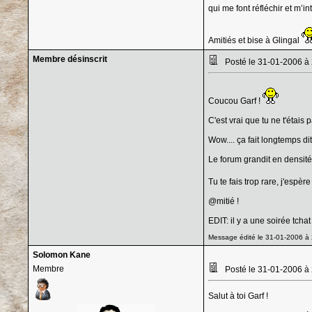
qui me font réfléchir et m’in
Amitiés et bise à Glingal
Membre désinscrit
Posté le 31-01-2006 à
Coucou Garf !
C'est vrai que tu ne t'étais 
Wow.... ça fait longtemps dit.
Le forum grandit en densité 
Tu te fais trop rare, j'espèr
@mitié !
EDIT: il y a une soirée tcha
Message édité le 31-01-2006 à 2
Solomon Kane
Membre
Posté le 31-01-2006 à
Salut à toi Garf !