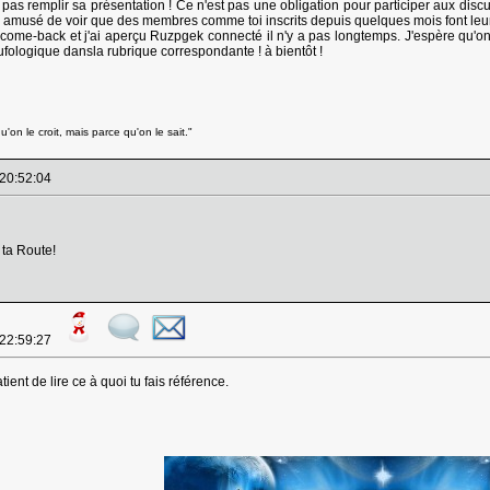
 pas remplir sa présentation ! Ce n'est pas une obligation pour participer aux di
uis amusé de voir que des membres comme toi inscrits depuis quelques mois font leur
 come-back et j'ai aperçu Ruzpgek connecté il n'y a pas longtemps. J'espère qu'on
fologique dansla rubrique correspondante ! à bientôt !
'on le croit, mais parce qu'on le sait."
 20:52:04
 ta Route!
 22:59:27
ient de lire ce à quoi tu fais référence.