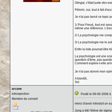
Glingal, c'était juste des 
Pélerin, oui, tout à fait d'
Je n'ai pas lancé ce topic p
1/ Pour Freud, tout est sex
même une référence. L'ésot
2/ La psychologie nie complè
3/ La psychologie nie le sub
Enfin la liste pourrait être 
La psychologie est une scien
question d'âme, pas questi
Comment espère-t-elle arriv
Je n'ai pas donné mon opi
A bientôt,
Sol
arcane
introspection
Posté le 09-06-2006 à
Membre du conseil
merci d'avoir introduit un 
Jung a été l'éléve de sigmun