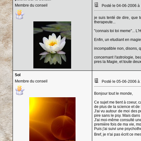
Membre du conseil
Posté le 04-06-2006 à
je suis tenté de dire, que 
therapeute...
"connais toi toi meme"... L
Enfin, un etudiant en magie,
incompatible non, disons, qu
concernant l'astrologie, be
pres la Magie, et toute deux
Sol
Membre du conseil
Posté le 05-06-2006 à
Bonjour tout le monde,
Ce sujet me tient à coeur, 
de plus de la science et de
J'ai vu autour de moi des p
pire sans le psy. Mais dans 
J'ai moi-même consulté une 
première fois de ma vie, mon
Puis j'ai suivi une psychoth
Bref, je n'ai pas écrit ce 