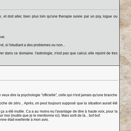
 et doit aller, bien plus loin qu'une therapie suivie par un psy, logue ou
que.
nd, si l'etudiant a des problemes ou non...
 dans ce domaine. l'astrologie, n'est pas que calcul..elle rejoint de tres
veux dire la psychologie "officielle", celle qui n'est jamais qu'une branche
roche de zéro... Après, on peut toujours supposé que la situation aurait été
a a été inutile. Ca a au moins eu l'avantage de dire à haute voix, pour la
moi (inutile que je le mentionne ici). Mais sorti de là... bof bof.
enne était exellente à mon avis.