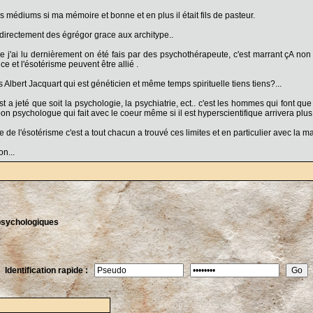
des médiums si ma mémoire et bonne et en plus il était fils de pasteur.
indirectement des égrégor grace aux architype..
 j'ai lu dernièrement on été fais par des psychothérapeute, c'est marrant çA non ?.
ce et l'ésotérisme peuvent être allié .
is Albert Jacquart qui est généticien et même temps spirituelle tiens tiens?...
t a jeté que soit la psychologie, la psychiatrie, ect.. c'est les hommes qui font qu
on psychologue qui fait avec le coeur même si il est hyperscientifique arrivera plus
e de l'ésotérisme c'est a tout chacun a trouvé ces limites et en particulier avec la
n...
psychologiques
Identification rapide :