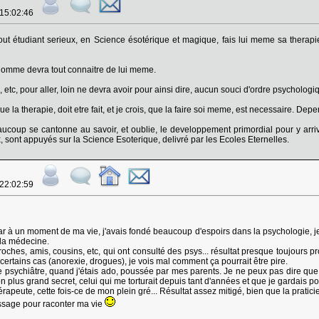
 15:02:46
tout étudiant serieux, en Science ésotérique et magique, fais lui meme sa therapie,
'Homme devra tout connaitre de lui meme.
 etc, pour aller, loin ne devra avoir pour ainsi dire, aucun souci d'ordre psychologi
e la therapie, doit etre fait, et je crois, que la faire soi meme, est necessaire. Depe
aucoup se cantonne au savoir, et oublie, le developpement primordial pour y arriver
, sont appuyés sur la Science Esoterique, delivré par les Ecoles Eternelles.
 22:02:59
car à un moment de ma vie, j'avais fondé beaucoup d'espoirs dans la psychologie, je 
 la médecine.
roches, amis, cousins, etc, qui ont consulté des psys... résultat presque toujours p
certains cas (anorexie, drogues), je vois mal comment ça pourrait être pire.
psychiâtre, quand j'étais ado, poussée par mes parents. Je ne peux pas dire que ç
 plus grand secret, celui qui me torturait depuis tant d'années et que je gardais pour 
érapeute, cette fois-ce de mon plein gré... Résultat assez mitigé, bien que la pratici
message pour raconter ma vie