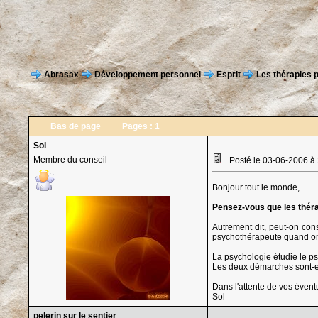
Abrasax
Développement personnel
Esprit
Les thérapies 
Bas de page
Pages :
1
Sol
Membre du conseil
Posté le 03-06-2006 à
Bonjour tout le monde,
Pensez-vous que les théra
Autrement dit, peut-on con
psychothérapeute quand on
La psychologie étudie le ps
Les deux démarches sont-el
Dans l'attente de vos évent
Sol
pelerin sur le sentier