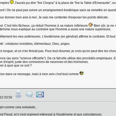
exemples
J'aurais pu dire "lire Chopra" à la place de "lire la Table d'Emeraude", o
accord ! On ne peut pas suivre un enseignement ésotérique sans se remettre en questio
our donner mon avis à moi. Je vais me contenter d'exposer les points délicats :
uel. C'est très fâcheux, ça réduit l'homme à sa nature inférieure
Bien sûr, je ne 
érisme nous explique au contraire que l'homme a aussi une nature supérieure.
tement les vies antérieures. L'ésotérisme (en général) affirme le contraire. Et tout
til : créatures invisibles, élémentaux, Dieu, anges.
très longue, et on n'en finirait pas. Pour tout résumer, je crois qu'on peut dire les chos
ce (au sens "science officielle"). De ce fait elle utilise des procédés empiriques. Ell
on d'esprit, juste des connexions de neurones et des hormones.
er à quoi que ce soit ?
nion dans ce message, mais à mon avis c'est tout comme
 22:33:50
sujet comme cela soledade...
d Freud, et il s'est vraiment intéressé à l'ésotérisme et aux coincidences.