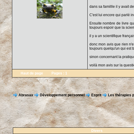
dans sa famillle il y avait 
C'est lui encore qui parlé 
Ensuite nombre de livre que
toujours espoir que la scien
il y a un scientifique frança
donc mon avis que rien n'es
toujours quelqu'un qui est b
sinon concernant la pratiqu
voilà mon avis sur la questio
Haut de page
Pages :
1
Abrasax
Développement personnel
Esprit
Les thérapies 
Divers