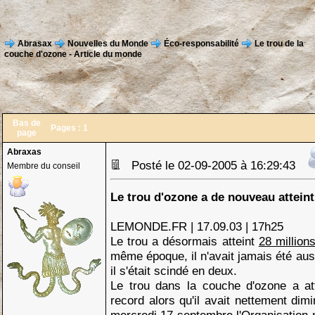
Abrasax
Nouvelles du Monde
Éco-responsabilité
Le trou de la
couche d'ozone - Article du monde
Bas de
Pages :
1
page
Abraxas
Posté le 02-09-2005 à 16:29:43
Membre du conseil
Le trou d'ozone a de nouveau atteint
LEMONDE.FR | 17.09.03 | 17h25
Le trou a désormais atteint
28 millio
même époque, il n'avait jamais été auss
il s'était scindé en deux.
Le trou dans la couche d'ozone a att
record alors qu'il avait nettement di