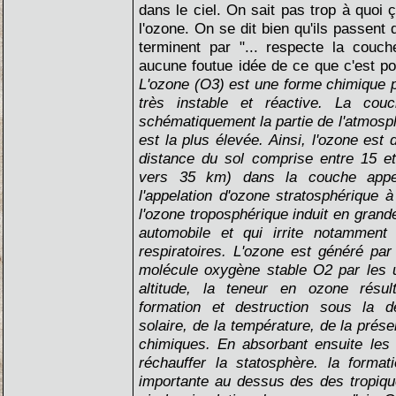
dans le ciel. On sait pas trop à quoi 
l'ozone. On se dit bien qu'ils passent 
terminent par "... respecte la couc
aucune foutue idée de ce que c'est pou
L'ozone (O3) est une forme chimique pa
très instable et réactive. La cou
schématiquement la partie de l'atmosp
est la plus élevée. Ainsi, l'ozone est
distance du sol comprise entre 15 e
vers 35 km) dans la couche appel
l'appelation d'ozone stratosphérique
l'ozone troposphérique induit en grande
automobile et qui irrite notamment
respiratoires. L'ozone est généré pa
molécule oxygène stable O2 par les u
altitude, la teneur en ozone résult
formation et destruction sous la dé
solaire, de la température, de la prés
chimiques. En absorbant ensuite les 
réchauffer la statosphère. la format
importante au dessus des des tropiqu