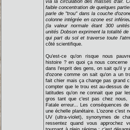
via la circulation des masses d'air. 
faible concentration de quelques partie
parle de "trou" dans la couche d'ozone
colonne intégrée en ozone est inféri
(la valeur normale étant 300 unité
unités Dobson expriment la totalité de
qui part du sol et traverse toute l'a
côté scientifique.
Qu'est-ce qu'on risque nous pauvr
histoire ? en quoi ça nous concerne 
dans l'esprit des gens, on sait qu'il y
d'ozone comme on sait qu'on a un tr
fait chier mais ça change pas grand c
compter que le trou est au-dessus de l
latitudes qu'on ne connait que par l
gros tant que c'est pas chez nous,
Fatale erreur... Les conséquences de
une échelle planétaire. L'ozone c'est n
UV (ultra-violet), synonymes de ch
ressentez quand vous approchez vo
tournant à plein régime : c'est désagr