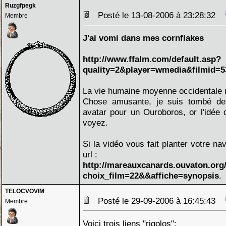
Ruzgfpegk
Posté le 13-08-2006 à 23:28:32
Membre
J'ai vomi dans mes cornflakes
http://www.ffalm.com/default.asp?
quality=2&player=wmedia&filmid=
La vie humaine moyenne occidentale 
Chose amusante, je suis tombé d
avatar pour un Ouroboros, or l'idée d
voyez.
Si la vidéo vous fait planter votre na
url :
http://mareauxcanards.ouvaton.org
choix_film=22&&affiche=synopsis
.
TELOCVOVIM
Posté le 29-09-2006 à 16:45:43
Membre
Voici trois liens "rigolos":