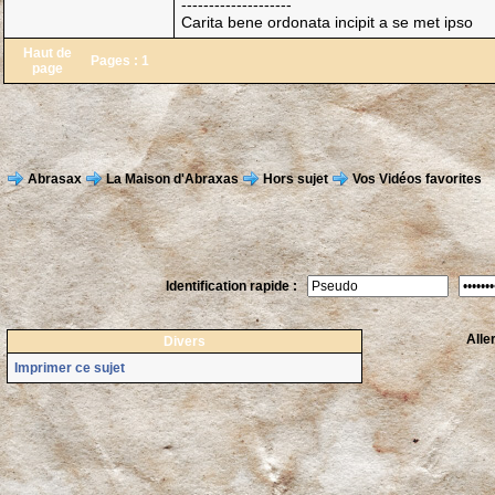
--------------------
Carita bene ordonata incipit a se met ipso
Haut de
Pages :
1
page
Abrasax
La Maison d'Abraxas
Hors sujet
Vos Vidéos favorites
Identification rapide :
Alle
Divers
Imprimer ce sujet