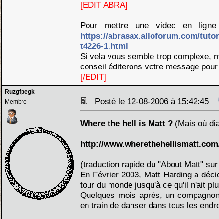
[EDIT ABRA]
Pour mettre une video en ligne v
https://abrasax.alloforum.com/tuto
t4226-1.html
Si vela vous semble trop complexe, m
conseil éditerons votre message pour 
[/EDIT]
Ruzgfpegk
Posté le 12-08-2006 à 15:42:45
Membre
Where the hell is Matt ?
(Mais où dia
http://www.wherethehellismatt.com
(traduction rapide du "About Matt" sur 
En Février 2003, Matt Harding a décidé 
tour du monde jusqu'à ce qu'il n'ait plu
Quelques mois après, un compagnon 
en train de danser dans tous les endroit