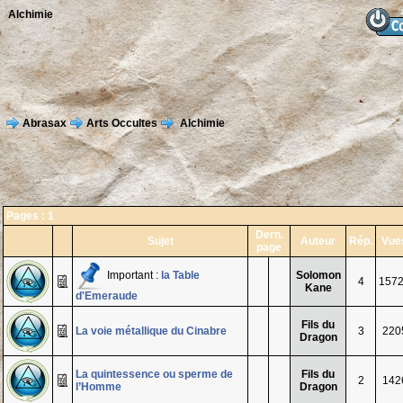
Alchimie
Abrasax
Arts Occultes
Alchimie
Pages :
1
Dern.
Sujet
Auteur
Rép.
Vue
page
Important :
la Table
Solomon
4
157
Kane
d'Emeraude
Fils du
La voie métallique du Cinabre
3
220
Dragon
La quintessence ou sperme de
Fils du
2
142
l’Homme
Dragon