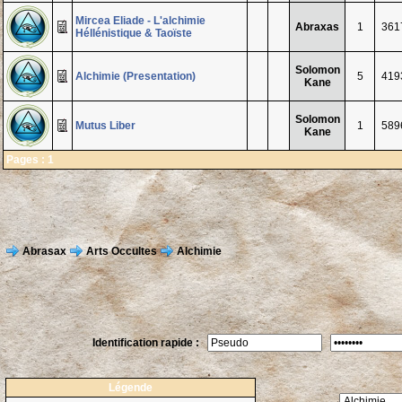
Mircea Eliade - L'alchimie
Abraxas
1
361
Héllénistique & Taoïste
Solomon
Alchimie (Presentation)
5
419
Kane
Solomon
Mutus Liber
1
589
Kane
Pages :
1
Abrasax
Arts Occultes
Alchimie
Identification rapide :
Légende