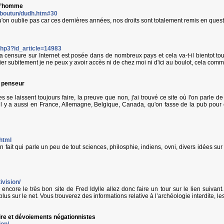
 l’homme
/aboutun/dudh.htm#30
qu'on oublie pas car ces dernières années, nos droits sont totalement remis en quest
.php3?id_article=14983
a censure sur Internet est posée dans de nombreux pays et cela va-t-il bientot to
ier subitement je ne peux y avoir accès ni de chez moi ni d'ici au boulot, cela comm
e penseur
es se laissent toujours faire, la preuve que non, j'ai trouvé ce site où l'on parle 
se, il y a aussi en France, Allemagne, Belgique, Canada, qu'on fasse de la pub po
.html
ien fait qui parle un peu de tout sciences, philosphie, indiens, ovni, divers idées 
ivision/
ncore le très bon site de Fred Idylle allez donc faire un tour sur le lien suivant.
us sur le net. Vous trouverez des informations relative à l’archéologie interdite, l
oire et dévoiements négationnistes