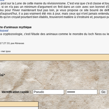
ion/
post sur la Lune de cette manie du révisionnisme. C'est vrai que c'est classe et tou
s si on n'a pas un minimum d'argument on finit dans un coin avec son bonnet d'
eu pour l'hiver maintenant tout pas loin, je vous propose ce site bourré de défin
d'aujourd'hui, il a pas vraiment été mis à jour, mais ceux qui n'ont jamais entendu
ts qu'on croyait pourtant bien établis, trouveront matière à s'instruire et, pourquoi 
rte d'animaux mythique
ptozoo/
ur la cryptozoologie, c'est l'étude des animaux comme le monstre du loch Ness ou le 
17:27:31 par Abraxas
e met ipso
été“
Identification rapide :