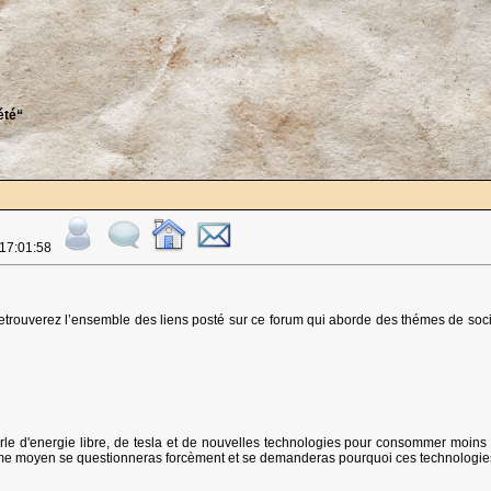
été“
 17:01:58
etrouverez l’ensemble des liens posté sur ce forum qui aborde des thémes de socié
parle d'energie libre, de tesla et de nouvelles technologies pour consommer moins e
e moyen se questionneras forcèment et se demanderas pourquoi ces technologies ne