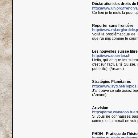
Déclaration des droits de
http://www.un.org/french
Ce lien je le mets là pour 
Reporter sans frontière
http://www.rsf.org/article
Voilà la problématique de l
que j'ai mis comme le courr
Les nouvelles suisse libr
http://www.courrier.ch
Hello, qui dit que les suiss
c'est sur l'actualité Suis
publicité). (Arcane)
Stratégies Planétaires
http://www.syti.net/Topics
J'ai trouvé ce site assez b
(Arcane)
Artvision
http://perso.wanadoo.fr/art
Si vous ne connaissez pas e
comme on aimerait en voir pl
PHDN - Pratique de l’hist