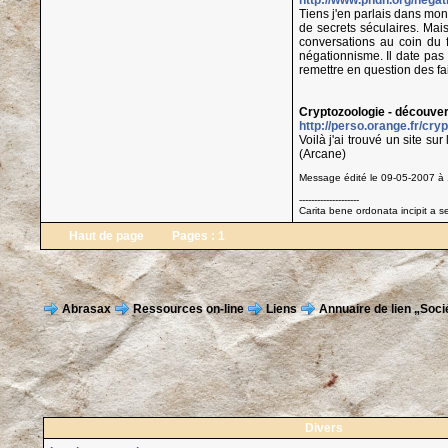
http://www.phdn.org/negat
Tiens j'en parlais dans mon 
de secrets séculaires. Mai
conversations au coin du f
négationnisme. Il date pas 
remettre en question des fai
Cryptozoologie - découve
http://perso.orange.fr/cry
Voilà j'ai trouvé un site s
(Arcane)
Message édité le 09-05-2007 à 
--------------------
Carita bene ordonata incipit a s
Haut de page
Pages :
1
Abrasax
Ressources on-line
Liens
Annuaire de lien „Soci
Divers