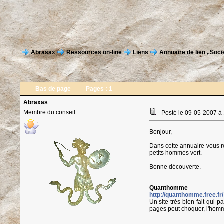
Abrasax
Ressources on-line
Liens
Annuaire de lien „Soci
Bas de page
Pages :
1
Abraxas
Membre du conseil
Posté le 09-05-2007 à
Bonjour,
Dans cette annuaire vous r
petits hommes vert.
Bonne découverte.
Quanthomme
http://quanthomme.free.fr/
Un site très bien fait qui 
pages peut choquer, l'homm