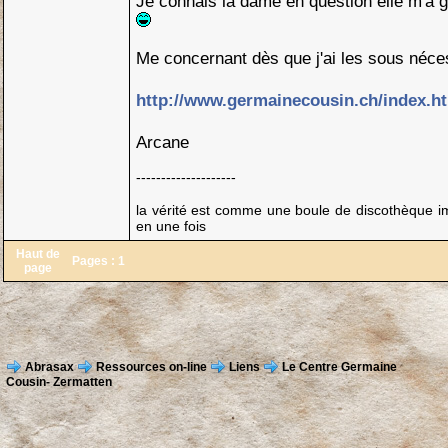
Je connais la dame en question elle m'a g
Me concernant dès que j'ai les sous néces
http://www.germainecousin.ch/index.h
Arcane
--------------------
la vérité est comme une boule de discothèque imp
en une fois
Haut de
Pages :
1
page
Abrasax
Ressources on-line
Liens
Le Centre Germaine
Cousin- Zermatten