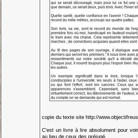
qui se serait découragé, mais pour lui ce fut une v
que demain, ce serait deux, puis trois. Avec l'hiver et
Quelle santé, quelle confiance en l'avenir ! Chaque 
record du mille mètres, accroupi sur quatre pattes.
Son livre, sa vie, sont le record du monde de l'es
première fois où moi, handicapé en fauteuil roulant
le tram avec ma chaise. Cela représente tellement
marches ; de convictions acquises quand elles sont 
Au fil des pages de son ouvrage, il dialogue ave
derniers qui seront les premiers." Il nous livre avec
ressentiments sur notre société qu'il a décidé de
Chaque jour, il nourrit toujours plus l'espoir bien i
les autres.
Un exemple significatif dans le livre, lorsque 
condisciples à l'université: les seuls à l'aider, ceu
ou qui font l'effort, sont les cancres. Ceux qui
apparences s'assemblent. Cependant, sans bien
virtuellement correct, les tâtonnements de l'auteur, 
du compte on se demande qui est normal.
copie du texte site http://www.objectifreus
C'est un livre à lire absolument pour vo
au lieu de ceux des préjugé.