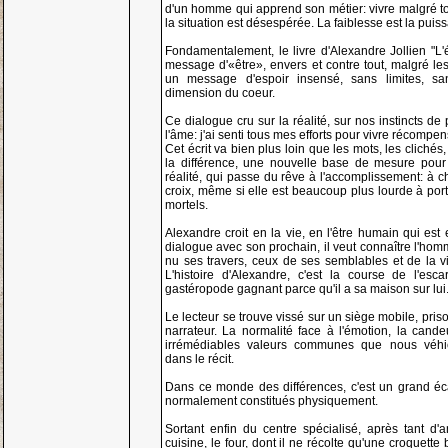
d'un homme qui apprend son métier: vivre malgré 
la situation est désespérée. La faiblesse est la puis
Fondamentalement, le livre d'Alexandre Jollien "L'é
message d'«être», envers et contre tout, malgré les
un message d'espoir insensé, sans limites, san
dimension du coeur.
Ce dialogue cru sur la réalité, sur nos instincts de 
l'âme: j'ai senti tous mes efforts pour vivre récompe
Cet écrit va bien plus loin que les mots, les clichés,
la différence, une nouvelle base de mesure pour 
réalité, qui passe du rêve à l'accomplissement: à 
croix, même si elle est beaucoup plus lourde à po
mortels.
Alexandre croit en la vie, en l'être humain qui est
dialogue avec son prochain, il veut connaître l'hom
nu ses travers, ceux de ses semblables et de la v
L'histoire d'Alexandre, c'est la course de l'esc
gastéropode gagnant parce qu'il a sa maison sur lui
Le lecteur se trouve vissé sur un siège mobile, pris
narrateur. La normalité face à l'émotion, la cand
irrémédiables valeurs communes que nous véhi
dans le récit.
Dans ce monde des différences, c'est un grand éca
normalement constitués physiquement.
Sortant enfin du centre spécialisé, après tant d'a
cuisine, le four, dont il ne récolte qu'une croquette 