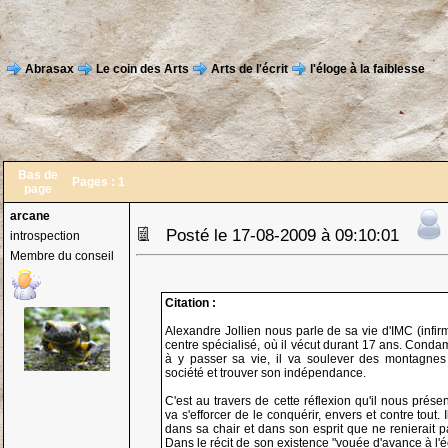
Abrasax
Le coin des Arts
Arts de l'écrit
l'éloge à la faiblesse
Bas de
Pages :
1
page
arcane
Posté le 17-08-2009 à 09:10:01
introspection
Membre du conseil
Citation :
Alexandre Jollien nous parle de sa vie d'IMC (infi
centre spécialisé, où il vécut durant 17 ans. Conda
à y passer sa vie, il va soulever des montagnes
société et trouver son indépendance.
C'est au travers de cette réflexion qu'il nous prése
va s'efforcer de le conquérir, envers et contre tout.
dans sa chair et dans son esprit que ne renierait 
Dans le récit de son existence "vouée d'avance à l'éc