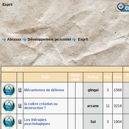
Esprit
Abrasax
Développement personnel
Esprit
Pages :
1
-
2
Pa
Dern.
A
Sujet
Auteur
Rép.
Vues
page
Mécanismes de défense
glingal
3
1569
la colère création ou
arcane
11
3218
destruction ?
Les thérapies
Sol
3
1904
psychologiques