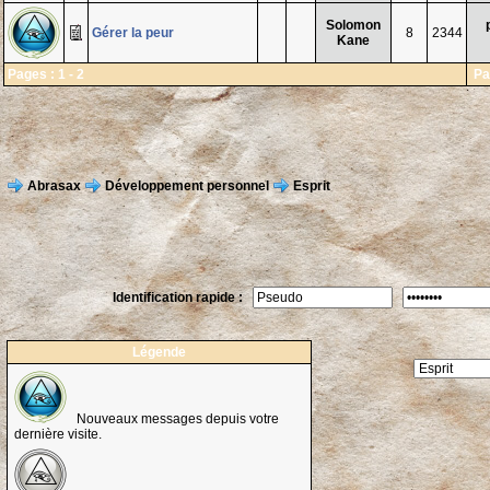
Solomon
Gérer la peur
8
2344
Kane
Pages :
1
-
2
Pa
Abrasax
Développement personnel
Esprit
Identification rapide :
Légende
Nouveaux messages depuis votre
dernière visite.