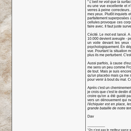
"
L'oeil ne voit que la surf
eu une vue excellente et n
verres à peine correcteurs.
mes yeux. Plutôt inquiets et
parfaitement superposées à 
cellules provoque ces corps 
faire avec. Il faut juste surv
Cécité. Le mot est lancé. A
10.000 devient aveugle - per
un voile devant les yeux 
psychologiquement. En dépit
vue. Pourtant la situation 
plus ils me perturbent. C'est
Aussi parfois, à cause d'eu
me sens un peu comme Frodon
de tout. Mais je suis encore
qu'un placebo mais ça me se
pour venir à bout du mal. Cec
Après c'est un cheminement
je crois que c'est le destin 
croire qu'on a été guidé p
vers un dénouement qui ne 
l'échiquier est en place, 
grande bataille de notre 
Dav
--------------------
"On n'est pas le meilleur parce qu