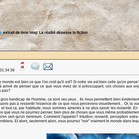
extrait de mon blog: La réalité dépasse la fiction
 01:34:38
e monde est bien ce que l'on croit qu'il est? Si notre vie est bien celle qu'on pen
 arrivé de penser que ce que vous vivez de si préoccupant, ces choses aux enjeux
s pas?
 gros handicap de l'homme, ce sont ses yeux... Ils nous permettent bien évidement
uons pas à ressentir l'essence de ce que nous percevons visuellement... Or, la vue
 et tout ca, par habitude, nous sommes amenés à ne plus savoir les ressentir. En d
es que vous ne pourriez penser, bien plus de choses que vous même probablement. H
s'en sert qu'un minimum. Comment l'appeler? Intuition, ressenti, perception extra
blera. Et alors, seulement alors, vous pourrez "voir" vraiment le monde dans lequ