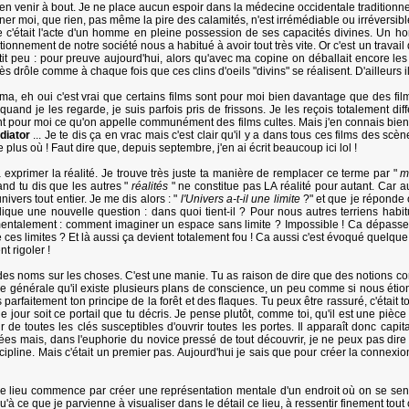
en venir à bout. Je ne place aucun espoir dans la médecine occidentale traditionnell
ner moi, que rien, pas même la pire des calamités, n'est irrémédiable ou irrévers
 c'était l'acte d'un homme en pleine possession de ses capacités divines. Un hom
ionnement de notre société nous a habitué à avoir tout très vite. Or c'est un travail 
tit peu : pour preuve aujourd'hui, alors qu'avec ma copine on déballait encore le
très drôle comme à chaque fois que ces clins d'oeils "divins" se réalisent. D'ailleurs 
a, eh oui c'est vrai que certains films sont pour moi bien davantage que des film
and je les regarde, je suis parfois pris de frissons. Je les reçois totalement diffé
t pour moi ce qu'on appelle communément des films cultes. Mais j'en connais bien d
diator
... Je te dis ça en vrac mais c'est clair qu'il y a dans tous ces films des 
 plus où ! Faut dire que, depuis septembre, j'en ai écrit beaucoup ici lol !
à exprimer la réalité. Je trouve très juste ta manière de remplacer ce terme par "
mo
nd tu dis que les autres "
réalités
" ne constitue pas LA réalité pour autant. Car a
ivers tout entier. Je me dis alors : "
l'Univers a-t-il une limite
?" et que je réponde 
lique une nouvelle question : dans quoi tient-il ? Pour nous autres terriens habit
entalement : comment imaginer un espace sans limite ? Impossible ! Ca dépasse l
re ces limites ? Et là aussi ça devient totalement fou ! Ca aussi c'est évoqué quelque p
t rigoler !
e des noms sur les choses. C'est une manie. Tu as raison de dire que des notions c
idée générale qu'il existe plusieurs plans de conscience, un peu comme si nous étion
 parfaitement ton principe de la forêt et des flaques. Tu peux être rassuré, c'étai
our soit ce portail que tu décris. Je pense plutôt, comme toi, qu'il est une pièce 
rteur de toutes les clés susceptibles d'ouvrir toutes les portes. Il apparaît donc ca
ées mais, dans l'euphorie du novice pressé de tout découvrir, je ne peux pas dir
cipline. Mais c'était un premier pas. Aujourd'hui je sais que pour créer la connexi
de lieu commence par créer une représentation mentale d'un endroit où on se sent 
squ'à ce que je parvienne à visualiser dans le détail ce lieu, à ressentir finement tou