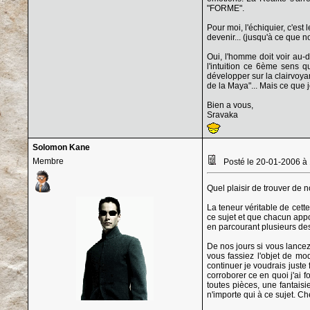
"FORME".
Pour moi, l'échiquier, c'est
devenir... (jusqu'à ce que 
Oui, l'homme doit voir au-
l'intuition ce 6ème sens q
développer sur la clairvoyan
de la Maya"... Mais ce que j
Bien a vous,
Sravaka
Solomon Kane
Membre
Posté le 20-01-2006 à
Quel plaisir de trouver de n
La teneur véritable de cette
ce sujet et que chacun appo
en parcourant plusieurs des 
De nos jours si vous lance
vous fassiez l'objet de mo
continuer je voudrais juste
corroborer ce en quoi j'ai 
toutes pièces, une fantaisi
n'importe qui à ce sujet. Che