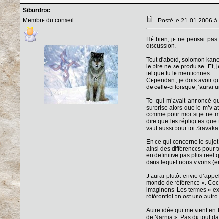
Siburdroc
Membre du conseil
Posté le 21-01-2006 à
Hé bien, je ne pensai pas a
discussion.
Tout d'abord, solomon kane,
le pire ne se produise. Et,
tel que tu le mentionnes.
Cependant, je dois avoir q
de celle-ci lorsque j’aura
Toi qui m’avait annoncé q
surprise alors que je m’y a
comme pour moi si je ne me
dire que les répliques que 
vaut aussi pour toi Sravaka
En ce qui concerne le sujet 
ainsi des différences pour 
en définitive pas plus réel
dans lequel nous vivons (en
J’aurai plutôt envie d’appe
monde de référence ». Ceci
imaginons. Les termes « ext
référentiel en est une autre.
Autre idée qui me vient en 
de Narnia ». Pas du tout dan