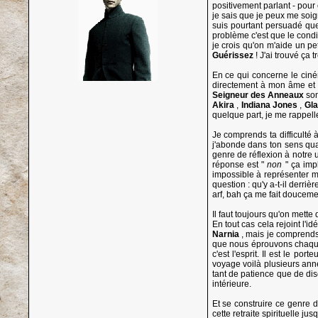
positivement parlant - pour 
je sais que je peux me soig
suis pourtant persuadé que
problème c'est que le condit
je crois qu'on m'aide un pe
Guérissez
! J'ai trouvé ça 
En ce qui concerne le ciném
directement à mon âme et qu
Seigneur des Anneaux
son
Akira
,
Indiana Jones
,
Gla
quelque part, je me rappelle
Je comprends ta difficulté 
j'abonde dans ton sens qua
genre de réflexion à notre un
réponse est "
non
" ça imp
impossible à représenter m
question : qu'y a-t-il derriè
arf, bah ça me fait doucemen
Il faut toujours qu'on mett
En tout cas cela rejoint l'
Narnia
, mais je comprends
que nous éprouvons chaque j
c'est l'esprit. Il est le po
voyage voilà plusieurs ann
tant de patience que de dis
intérieure.
Et se construire ce genre 
cette retraite spirituelle ju