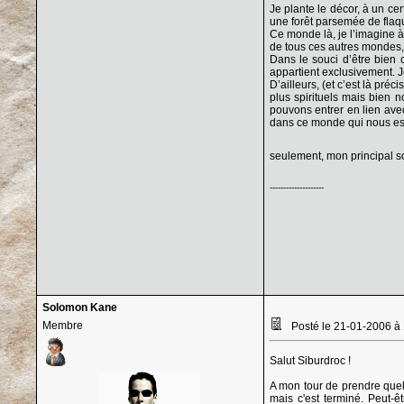
Je plante le décor, à un ce
une forêt parsemée de flaqu
Ce monde là, je l’imagine à
de tous ces autres mondes, 
Dans le souci d’être bien 
appartient exclusivement. 
D’ailleurs, (et c’est là pr
plus spirituels mais bien n
pouvons entrer en lien avec 
dans ce monde qui nous est
seulement, mon principal so
--------------------
Solomon Kane
Membre
Posté le 21-01-2006 à
Salut Siburdroc !
A mon tour de prendre quelq
mais c'est terminé. Peut-