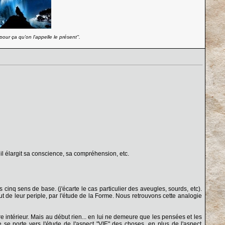
our ça qu'on l'appelle le présent''.
à, il élargit sa conscience, sa compréhension, etc.
 cinq sens de base. (j'écarte le cas particulier des aveugles, sourds, etc).
ut de leur periple, par l'étude de la Forme. Nous retrouvons cette analogie
 intérieur. Mais au début rien... en lui ne demeure que les pensées et les
 se porte vers l'étude de l'aspect "VIE" des choses, en plus de l'aspect