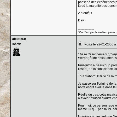
passer à des expériences p
là où la majorité des gens
A bientôt !
Dav
--------------------
"On n'est pas le meilleur parce qu
aleister.c
Inactif
Posté le 22-01-2006 à
"
base de lancement
", "
rep
Werber, à lire absolument si 
Puisqu'on a beaucoup par
l'esprit, de la conscience, d
Tout d'abord, l'utilité de l
Je passe sur l'origine de 
notre esprit évolue dans la m
Réelle ou pas, cette matric
à avoir l'intuition d'autre 
Pour moi, ce personnage est
même lui qui, par sa foi i
Imaginez un instant que Néo 