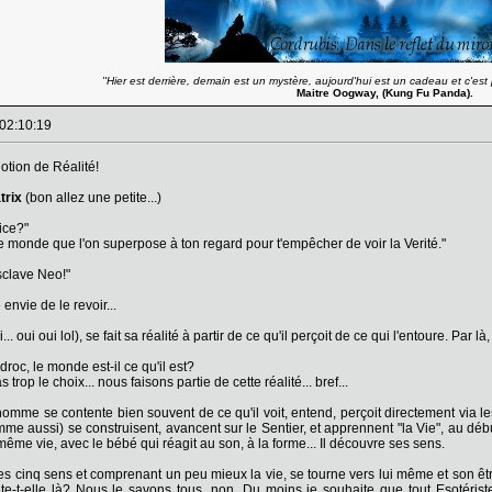
''Hier est derrière, demain est un mystère, aujourd'hui est un cadeau et c'est p
Maitre Oogway, (Kung Fu Panda).
 02:10:19
notion de Réalité!
trix
(bon allez une petite...)
ice?"
le monde que l'on superpose à ton regard pour t'empêcher de voir la Verité."
sclave Neo!"
 envie de le revoir...
 oui oui lol), se fait sa réalité à partir de ce qu'il perçoit de ce qui l'entoure. Par l
roc, le monde est-il ce qu'il est?
s trop le choix... nous faisons partie de cette réalité... bref...
'homme se contente bien souvent de ce qu'il voit, entend, perçoit directement via les
mme aussi) se construisent, avancent sur le Sentier, et apprennent "la Vie", au déb
ême vie, avec le bébé qui réagit au son, à la forme... Il découvre ses sens.
es cinq sens et comprenant un peu mieux la vie, se tourne vers lui même et son être
ête-t-elle là? Nous le savons tous, non. Du moins je souhaite que tout Esotériste