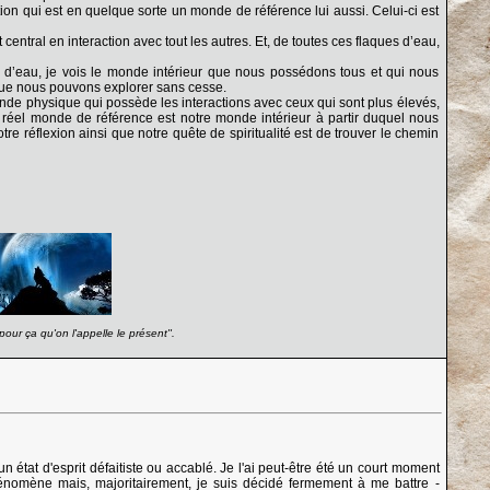
ion qui est en quelque sorte un monde de référence lui aussi. Celui-ci est
tral en interaction avec tout les autres. Et, de toutes ces flaques d’eau,
ue d’eau, je vois le monde intérieur que nous possédons tous et qui nous
que nous pouvons explorer sans cesse.
onde physique qui possède les interactions avec ceux qui sont plus élevés,
tre réel monde de référence est notre monde intérieur à partir duquel nous
tre réflexion ainsi que notre quête de spiritualité est de trouver le chemin
our ça qu'on l'appelle le présent''.
état d'esprit défaitiste ou accablé. Je l'ai peut-être été un court moment
hénomène mais, majoritairement, je suis décidé fermement à me battre -