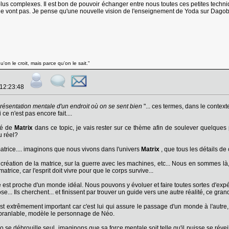
lus complexes. Il est bon de pouvoir échanger entre nous toutes ces petites techn
 ne vont pas. Je pense qu'une nouvelle vision de l'enseignement de Yoda sur Dagob
'on le croit, mais parce qu'on le sait."
 12:23:48
résentation mentale d'un endroit où on se sent bien
"... ces termes, dans le contex
ce n'est pas encore fait....
lé de
Matrix
dans ce topic, je vais rester sur ce thème afin de soulever quelques
u réel?
a matrice.... imaginons que nous vivons dans l'univers
Matrix
, que tous les détails de 
la création de la matrice, sur la guerre avec les machines, etc... Nous en sommes
atrice, car l'esprit doit vivre pour que le corps survive...
e est proche d'un monde idéal. Nous pouvons y évoluer et faire toutes sortes d'ex
chose... Ils cherchent... et finissent par trouver un guide vers une autre réalité, ce 
 extrêmement important car c'est lui qui assure le passage d'un monde à l'autre, c'e
nébranlable, modèle le personnage de Néo.
se débrouille seul, imaginons que sa force mentale soit telle qu'il puisse se réveille