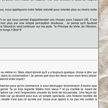
 nous, nous appliquons notre faible volonté pour orienter plus ou moins notre
?) ce qui nous permet d'appréhender ces choses sous l'aspect VIE. C'est
t non plus par une simple perception douteuse... Je pense qu'il faudrait
 Siburdroc veut continuer sur ma piste. "le Principe du Voile, de l'Illusion,
 longs !! Bref !!!
at ou même ici. Mais étant donné qu'il y a toujours quelque chose à dire sur
e dans la conversation ! Je pense que tous les deux vous vous ferez plaisir
eront votre esprit !
es chances pour qu'on commence à vous dévisager bizarrement. A moins que
enre "tu as trop regardé Matrix mon vieux !" et ça s'arrête là. Avant de
j'adore car c'est l'expression visuelle du fond de ma pensée. Une façon de
pensée car ça devient pour eux un simple spectacle, une histoire montée de
réalité n'est pas ce qu'elle est. Aussi ai-je appris à ne pas me confier à