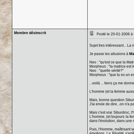
Membre désinscrit
Posté le 20-01-2006 à
Sujet tres intéressant... La 
Je passe les allusions à
Ma
Neo : "qu'est ce que la Matr
Morpheus : "la matrice est 
Neo : "quelle vérité?"
Morpheus : "que tu es un e
...voilà ... tiens ça me donne
L'homme (et la femme aussi...
Mais, bonne question Siburd
J'ai envie de dire...on n'a pa
Mais c'est vrai Siburdroc, l
L'homme, (et toujours la fe
dans l'évolution, dans une m
Puis, l'Homme, maîtrisant s
émotions. La Réalité s'arr