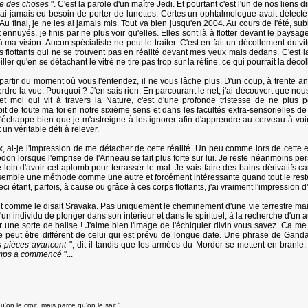
ace des choses
". C'est la parole d'un maître Jedi. Et pourtant c'est l'un de nos liens
'ai jamais eu besoin de porter de lunettes. Certes un ophtalmologue avait détecté
 Au final, je ne les ai jamais mis. Tout va bien jusqu'en 2004. Au cours de l'été, 
 ennuyés, je finis par ne plus voir qu'elles. Elles sont là à flotter devant le paysa
ma vision. Aucun spécialiste ne peut le traiter. C'est en fait un décollement du 
flottants qui ne se trouvent pas en réalité devant mes yeux mais dedans. C'est la réf
eiller qu'en se détachant le vitré ne tire pas trop sur la rétine, ce qui pourrait la décol
 partir du moment où vous l'entendez, il ne vous lâche plus. D'un coup, à trente a
dre la vue. Pourquoi ? J'en sais rien. En parcourant le net, j'ai découvert que nous é
et moi qui vit à travers la Nature, c'est d'une profonde tristesse de ne plu
 de toute ma foi en notre sixième sens et dans les facultés extra-sensorielles de 
m'échappe bien que je m'astreigne à les ignorer afin d'apprendre au cerveau à voir 
 un véritable défi à relever.
x, ai-je l'impression de me détacher de cette réalité. Un peu comme lors de cette ex
 lorsque l'emprise de l'Anneau se fait plus forte sur lui. Je reste néanmoins persu
 loin d'avoir cet aplomb pour terrasser le mal. Je vais faire des bains dérivatifs c
mble une méthode comme une autre et forcément intéressante quand tout le reste a 
i étant, parfois, à cause ou grâce à ces corps flottants, j'ai vraiment l'impression d'
 comme le disait Sravaka. Pas uniquement le cheminement d'une vie terrestre mais
d'un individu de plonger dans son intérieur et dans le spirituel, à la recherche d'un a
ar une sorte de balise ! J'aime bien l'image de l'échiquier divin vous savez. Ca 
peut être différent de celui qui est prévu de longue date. Une phrase de Gandal
les pièces avancent
", dit-il tandis que les armées du Mordor se mettent en branle.
temps a commencé
"...
'on le croit, mais parce qu'on le sait."