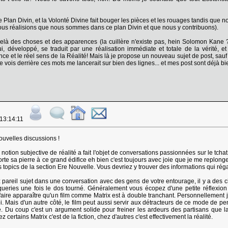
 le Plan Divin, et la Volonté Divine fait bouger les pièces et les rouages tandis que
nous réalisions que nous sommes dans ce plan Divin et que nous y contribuons).
delà des choses et des apparences (la cuillère n'existe pas, hein Solomon Kane 
ui, développé, se traduit par une réalisation immédiate et totale de la vérité, e
ce et le réel sens de la Réalité! Mais là je propose un nouveau sujet de post, sauf si
e vois derrière ces mots me lancerait sur bien des lignes... et mes post sont déjà bien
 13:14:11
ouvelles discussions !
 notion subjective de réalité a fait l'objet de conversations passionnées sur le tch
rte sa pierre à ce grand édifice eh bien c'est toujours avec joie que je me replong
topics de la section Ere Nouvelle. Vous devriez y trouver des informations qui régal
z pareil sujet dans une conversation avec des gens de votre entourage, il y a d
queries une fois le dos tourné. Généralement vous écopez d'une petite réflexion g
 faire apparaître qu'un film comme Matrix est à double tranchant. Personnellement 
foi. Mais d'un autre côté, le film peut aussi servir aux détracteurs de ce mode de 
e. Du coup c'est un argument solide pour freiner les ardeurs des partisans que la 
z certains Matrix c'est de la fiction, chez d'autres c'est effectivement la réalité.