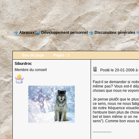
Abrasax
Développement personnel
Discussions générales
Bas de page
Pages :
1
Siburdroc
Membre du conseil
Posté le 20-01-2006 à
Faut-il se demander si notr
même pas? Vous est-il déjà
choses que nous ne voyon
Je pense plutôt que le plus
ce sens, nous ne nous fatig
de notre fréquence visuelle
l'entoure bien plus de chos
bel et bien même si on ne 
sens"). Comme bon vous sem
--------------------