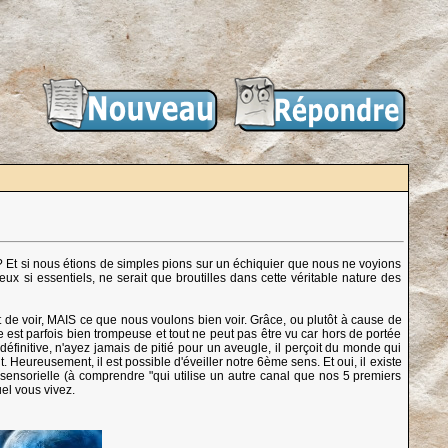
se? Et si nous étions de simples pions sur un échiquier que nous ne voyions
 si essentiels, ne serait que broutilles dans cette véritable nature des
 de voir, MAIS ce que nous voulons bien voir. Grâce, ou plutôt à cause de
 est parfois bien trompeuse et tout ne peut pas être vu car hors de portée
éfinitive, n'ayez jamais de pitié pour un aveugle, il perçoit du monde qui
eureusement, il est possible d'éveiller notre 6ème sens. Et oui, il existe
-sensorielle (à comprendre "qui utilise un autre canal que nos 5 premiers
el vous vivez.