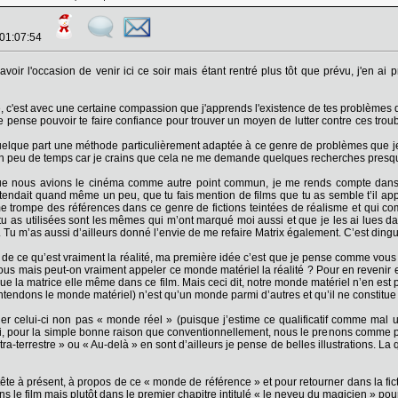
 01:07:54
voir l'occasion de venir ici ce soir mais étant rentré plus tôt que prévu, j'en ai p
 c'est avec une certaine compassion que j'apprends l'existence de tes problèmes d
 je pense pouvoir te faire confiance pour trouver un moyen de lutter contre ces trou
uelque part une méthode particulièrement adaptée à ce genre de problèmes que je s
i un peu de temps car je crains que cela ne me demande quelques recherches pres
ue nous avions le cinéma comme autre point commun, je me rends compte dans to
ttendait quand même un peu, que tu fais mention de films que tu as semble t’il appré
 trompe des références dans ce genre de fictions teintées de réalisme et qui com
tu as utilisées sont les mêmes qui m’ont marqué moi aussi et que je les ai lues d
. Tu m’as aussi d’ailleurs donné l’envie de me refaire Matrix également. C’est dingu
de ce qu’est vraiment la réalité, ma première idée c’est que je pense comme vous qu’
tous mais peut-on vraiment appeler ce monde matériel la réalité ? Pour en revenir en
 que la matrice elle même dans ce film. Mais ceci dit, notre monde matériel n’en est
tendons le monde matériel) n’est qu’un monde parmi d’autres et qu’il ne constitue p
ler celui-ci non pas « monde réel » (puisque j’estime ce qualificatif comme mal u
, pour la simple bonne raison que conventionnellement, nous le prenons comme po
ra-terrestre » ou « Au-delà » en sont d’ailleurs je pense de belles illustrations. L
tête à présent, à propos de ce « monde de référence » et pour retourner dans la fic
s le film mais plutôt dans le premier chapitre intitulé « le neveu du magicien » pour