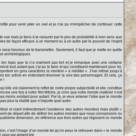
rofité pour venir jeter un oeil et je n'ai pu m'empêcher de continuer cette
e vue mais je tiens à te rassurer par le peu de probabilité à mon sens que
bles de façon efficace à un moment ou à un autre par le pouvoir de l'esprit
erai heureux de te transmettre. Seulement, il faut que je mette en quête
que archéologiques.
n topic que tu n’a vraiment pas tort et je remarque avec une certaine
cié tout autant que j’ai pu le faire et qui constituent maintenant pour toi,
portent en gros caractères la mention « à méditer ». J’irai même jusqu’à
ans ton article en entendant résonner la voix des personnages. Et cela, ça
e !
elle est clairement le reflet de notre propre subjectivité et elle constitue
core une fois à notre film fétiche, je crois que notre monde matériel n’est
 pas moins existant pour autant. Par là, je veux amener l’idée que le monde
as plus la réalité que n’importe quel autre.
tilisé et niant indirectement l’existence des autres mondes) mais plutôt «
int de départ afin de définir les autres mondes que nous connaissons ou
a quatrième dimension, en référence aux trois autres qui régissent ce monde
tion, c’est l’image d’un monde tel qu’on peux le retrouver dans « le monde
 ceux qui aiment lire.