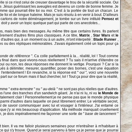
e si ce n'est celui de creuser davantage le trou de la sécurité sociale. Oui
ible. Jésus guérissant les aveugles est devenu un conte de bonne femme. Je
me qui pourrait être toi ou moi. C'est à la portée de tout un chacun. Le
de foi et de longue haleine. Mais je suis résolu à en venir à bout. D'ailleurs
s cartons de notre déménagement, je tombe sur un livre intitulé
Pensez et
il doit y avoir un topic quelque part qui parle de ces anecdotes...
s, mais bien des messages. Au même titre que certains livres. Ils parlent
rement d'autres films plus classiques. A ce titre,
Matrix
,
Star Wars
et
le
'autres qui, à un moment ou à un autre, m'ont interpellé :
Blade Runner
,
scènes ou des répliques mémorables. J'avais également créé un topic pour ça
nde de référence
". Ca colle parfaitement à la... réalité, lol ! Tout comme
u final dans quoi vivons-nous réellement ? Tu sais il m'arrive d'étendre ce
oui ou non, les deux réponses me donnent le vertige. Pourquoi ? Car si la
ués à délimiter, mesurer, quantifier, poser des bornes, c'est une équation
'entendement ! En revanche, si la réponse est "
oui
", voici une nouvelle
art sur ce forum mais il faut chercher, lol ! Tout ça pour dire que la réalité,
omme "
extra-terrestre
" ou "
au-delà
" ne sont pas plus réelles que d'autres.
s l'une des tranches d'un sandwich géant. Je n'ai ni lu, ni vu
le Monde de
t totalement clair ! Personnellement je ne pense pas que le monde physique
parmi d'autres dans laquelle on peut librement entrer. Le véritable secret,
pital de savoir communiquer avec lui et voyager à l'intérieur. J'ai entamé ce
e que j'y ai mis beaucoup d'application. Ma méthode manquait cruellement
on, je dois impérativement me façonner une sorte de "
base de lancement
"
bien. Il va me falloir plusieurs semaines pour m'entraîner à m'habituer à
t ce qui s'y trouve. Quand je serai parvenu à faire ça je pense que je pourrai