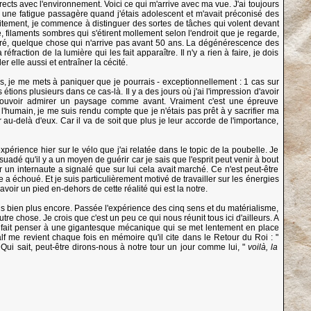
 directs avec l'environnement. Voici ce qui m'arrive avec ma vue. J'ai toujours
 une fatigue passagère quand j'étais adolescent et m'avait préconisé des
subitement, je commence à distinguer des sortes de tâches qui volent devant
ge, filaments sombres qui s'étirent mollement selon l'endroit que je regarde,
vitré, quelque chose qui n'arrive pas avant 50 ans. La dégénérescence des
raction de la lumière qui les fait apparaître. Il n'y a rien à faire, je dois
ler elle aussi et entraîner la cécité.
ns, je me mets à paniquer que je pourrais - exceptionnellement : 1 cas sur
tions plusieurs dans ce cas-là. Il y a des jours où j'ai l'impression d'avoir
s pouvoir admirer un paysage comme avant. Vraiment c'est une épreuve
l'humain, je me suis rendu compte que je n'étais pas prêt à y sacrifier ma
au-delà d'eux. Car il va de soit que plus je leur accorde de l'importance,
périence hier sur le vélo que j'ai relatée dans le topic de la poubelle. Je
adé qu'il y a un moyen de guérir car je sais que l'esprit peut venir à bout
ar un internaute a signalé que sur lui cela avait marché. Ce n'est peut-être
échoué. Et je suis particulièrement motivé de travailler sur les énergies
avoir un pied en-dehors de cette réalité qui est la notre.
 bien plus encore. Passée l'expérience des cinq sens et du matérialisme,
utre chose. Je crois que c'est un peu ce qui nous réunit tous ici d'ailleurs. A
me fait penser à une gigantesque mécanique qui se met lentement en place
f me revient chaque fois en mémoire qu'il cite dans le Retour du Roi : "
 Qui sait, peut-être dirons-nous à notre tour un jour comme lui, "
voilà, la