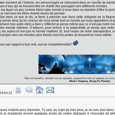
rtain moment de l’histoire, les personnages se retrouvent dans un monde de transit
es d’eau qui se trouvent être en réalité des passages vers différents mondes.
 ma façon un peu comme étant notre monde à nous dans sa manière d’être le point cen
je vois tous les êtres vivants doués de pensée.
clair dans ce que je dis, je tiens à préciser que dans cette allégorie de la flaq
Je pense ainsi qu’en chacun de nous existe tout un monde qui nous appartiens et 
écisément mon autre idée) a bien y réfléchir je pense même que ce n’est pas notre m
otre monde intérieur. D’ailleurs, pour revenir à la subjectivité, je pense que no
les autres et non pas le monde matériel. Et, tout l’enjeu de notre introspection, no
 propre vers ces mondes plus élevés dont les portes se trouvent en nous-même.
uci par rapport a tout celà, suis-je compréhensible?
''Hier est derrière, demain est un mystère, aujourd'hui est un cadeau et c'est p
Maitre Oogway, (Kung Fu Panda).
 19:04:12
ues instants pour répondre. Tu sais, au sujet de mes yeux, je ne suis plus dans un 
être je m'autorise encore quelques accès de colère déplacés à l'encontre du p