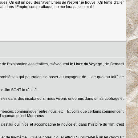
iques. On est un peu des "aventuriers
de l'esprit
" je trouve ! On tente d'aller
ah dans l'Empire contre-attaque ne me fera pas de mal !
te de l'exploration des réalités, m'évoquent
le Livre du Voyage
, de Bernard
 problèmes qui pourraient se poser au voyageur de ... de quoi au fait? de
ce film SONT la réalité...
 là, nés dans des incubateurs, nous vivons endormis dans un sarcophage et
périences, communiquer entre nous, etc... Et voilà que certains commencent
grand chaman qu'est Morpheus
st lui qui initie et accompagne le novice et, dans l'histoire du film, c'est
r de lui-même... Quelle horreur, quel effroi ! Survivrait-il à un tel choc? Et