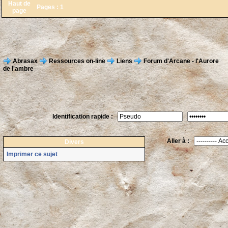
Haut de
Pages :
1
page
Abrasax
Ressources on-line
Liens
Forum d'Arcane - l'Aurore
de l'ambre
Identification rapide :
Aller à :
Divers
Imprimer ce sujet