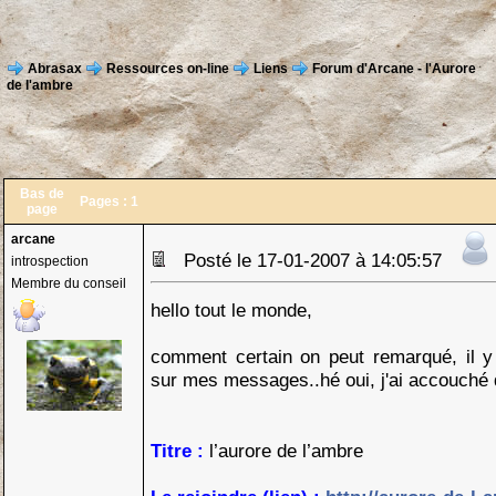
Abrasax
Ressources on-line
Liens
Forum d'Arcane - l'Aurore
de l'ambre
Bas de
Pages :
1
page
arcane
Posté le 17-01-2007 à 14:05:57
introspection
Membre du conseil
hello tout le monde,
comment certain on peut remarqué, il y
sur mes messages..hé oui, j'ai accouché 
Titre :
l’aurore de l’ambre