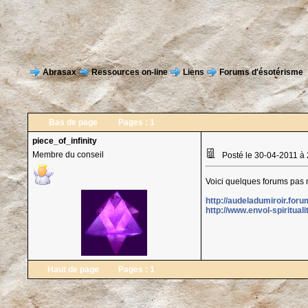
Abrasax
Ressources on-line
Liens
Forums d'ésotérisme
Bas de page
Pages :
1
piece_of_infinity
Membre du conseil
Posté le 30-04-2011 à
Voici quelques forums pas ma
http://audeladumiroir.foru
http://www.envol-spiritual
Haut de page
Pages :
1