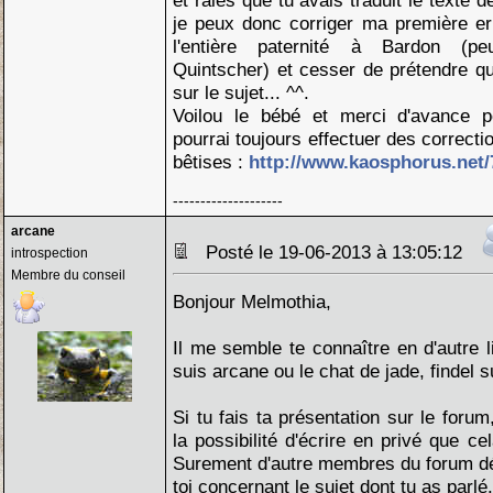
et râles que tu avais traduit le texte 
je peux donc corriger ma première err
l'entière paternité à Bardon (pe
Quintscher) et cesser de prétendre qu'
sur le sujet... ^^.
Voilou le bébé et merci d'avance 
pourrai toujours effectuer des correction
bêtises :
http://www.kaosphorus.net/7
--------------------
arcane
Posté le 19-06-2013 à 13:05:12
introspection
Membre du conseil
Bonjour Melmothia,
Il me semble te connaître en d'autre l
suis arcane ou le chat de jade, findel 
Si tu fais ta présentation sur le foru
la possibilité d'écrire en privé que ce
Surement d'autre membres du forum d
toi concernant le sujet dont tu as parlé.