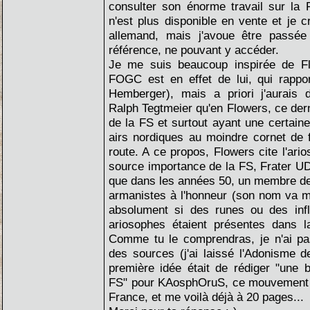
consulter son énorme travail sur la FS
n'est plus disponible en vente et je cr
allemand, mais j'avoue être passée
référence, ne pouvant y accéder.
Je me suis beaucoup inspirée de Fl
FOGC est en effet de lui, qui rappor
Hemberger), mais a priori j'aurais 
Ralph Tegtmeier qu'en Flowers, ce dern
de la FS et surtout ayant une certain
airs nordiques au moindre cornet de fr
route. A ce propos, Flowers cite l'ar
source importance de la FS, Frater UD 
que dans les années 50, un membre de
armanistes à l'honneur (son nom va me
absolument si des runes ou des infl
ariosophes étaient présentes dans l
Comme tu le comprendras, je n'ai pas
des sources (j'ai laissé l'Adonisme 
première idée était de rédiger "une 
FS" pour KAosphOruS, ce mouvement é
France, et me voilà déjà à 20 pages...