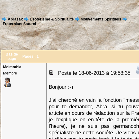
Abrasax
Esotérisme & Spiritualité
Mouvements Spirituels
Fraternitas Saturni
Bas de
Pages :
1
page
Melmothia
Posté le 18-06-2013 à 19:58:35
Membre
Bonjour :-)
J'ai cherché en vain la fonction "mess
pour te demander, Abra, si tu pouva
article en cours de rédaction sur la F
je l'explique en en-tête de la premiè
l'heure), je ne suis pas germanoph
spécialiste de cette société. Je viens