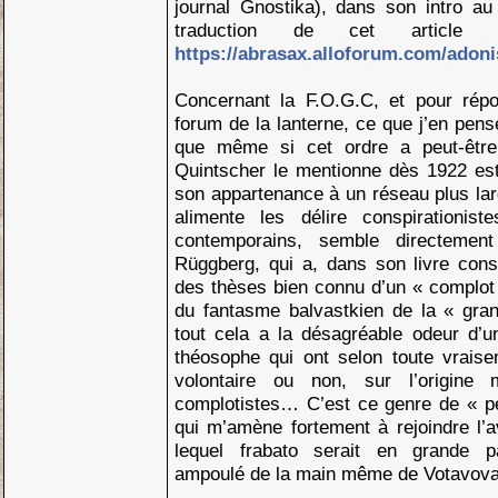
journal Gnostika), dans son intro au
traduction de cet articl
https://abrasax.alloforum.com/adon
Concernant la F.O.G.C, et pour répo
forum de la lanterne, ce que j’en pens
que même si cet ordre a peut-être 
Quintscher le mentionne dès 1922 est
son appartenance à un réseau plus larg
alimente les délire conspirationi
contemporains, semble directement
Rüggberg, qui a, dans son livre consp
des thèses bien connu d’un « complot »
du fantasme balvastkien de la « gran
tout cela a la désagréable odeur d’u
théosophe qui ont selon toute vrais
volontaire ou non, sur l’origin
complotistes… C’est ce genre de « peti
qui m’amène fortement à rejoindre l’
lequel frabato serait en grande p
ampoulé de la main même de Votavov