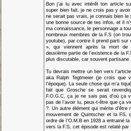
Bon j’ai lu avec intérêt ton article s
super bien fait, je ne crois pas y avo
ne serait pas vrais, je connais bien le 
une bonne source de tes infos, et il n
ma connaissance, le personnage a tou
nombreux membres de la F.S (on trou
youtube), par contre il prend parti sur
», qui viennent après la mort de 
deuxième partie de l’existence de la F.
plus discutable, car souvent partisane 
Tu devrais mettre un lien vers l’artic
aka Ralph Tegtmeier (je crois que v
l’époque). La seule chose qui m’a tiqué
fait que Grosche se serait revend
F.O.G.C, ça je ne sais pas d’où ça v
pas de l’avoir lu, peux-t-être que ça vie
?. Un autre élément qui mérite d’être n
mouvement de Quintscher et la FS, qu
ordre de l’O.M.B en 1928 a entrainé l
vers la F.S, cet épisode est relaté pa