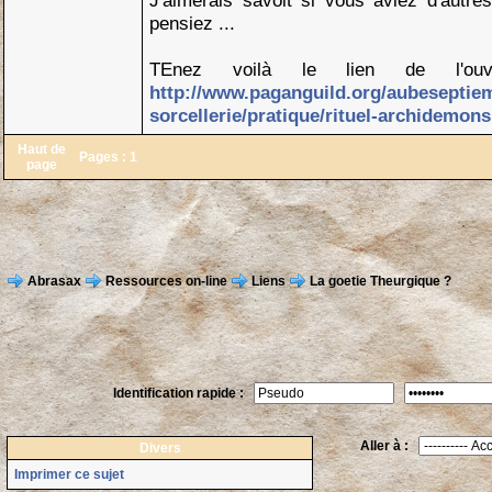
J'aimerais savoit si vous aviez d'autre
pensiez ...
TEnez voilà le lien de l'ou
http://www.paganguild.org/aubeseptie
sorcellerie/pratique/rituel-archidemons
Haut de
Pages :
1
page
Abrasax
Ressources on-line
Liens
La goetie Theurgique ?
Identification rapide :
Aller à :
Divers
Imprimer ce sujet