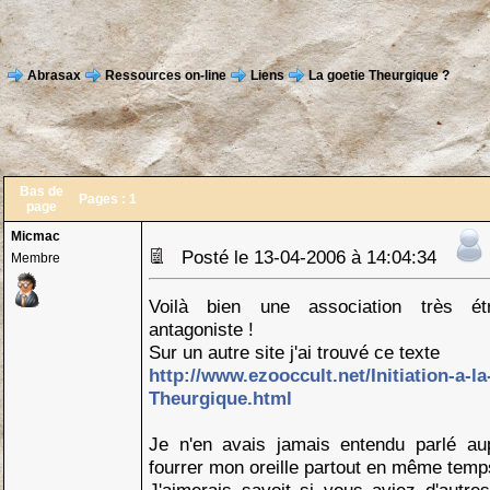
Abrasax
Ressources on-line
Liens
La goetie Theurgique ?
Bas de
Pages :
1
page
Micmac
Posté le 13-04-2006 à 14:04:34
Membre
Voilà bien une association très ét
antagoniste !
Sur un autre site j'ai trouvé ce texte
http://www.ezooccult.net/Initiation-a-la
Theurgique.html
Je n'en avais jamais entendu parlé au
fourrer mon oreille partout en même temps 