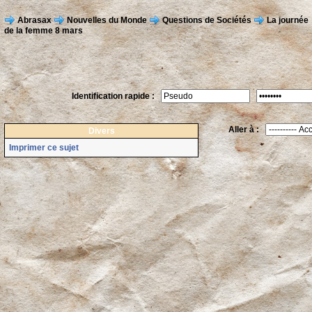
Abrasax
Nouvelles du Monde
Questions de Sociétés
La journée
de la femme 8 mars
Identification rapide :
Aller à :
Divers
Imprimer ce sujet