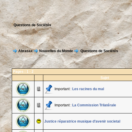
Questions de Sociétés
Abrasax
Nouvelles du Monde
Questions de Sociétés
Pages :
1
-
2
Sujet
Important :
Les racines du mal
Important :
La Commission Trilatérale
Justice réparatrice musique d’avenir societal