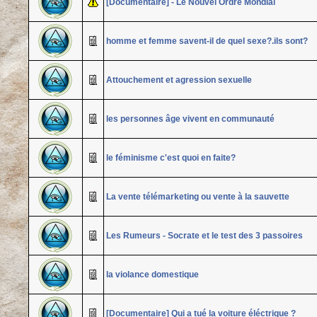
[Documentaire] - Le Nouvel Ordre Mondial
homme et femme savent-il de quel sexe?.ils sont?
Attouchement et agression sexuelle
les personnes âge vivent en communauté
le féminisme c'est quoi en faite?
La vente télémarketing ou vente à la sauvette
Les Rumeurs - Socrate et le test des 3 passoires
la violance domestique
[Documentaire] Qui a tué la voiture éléctrique ?