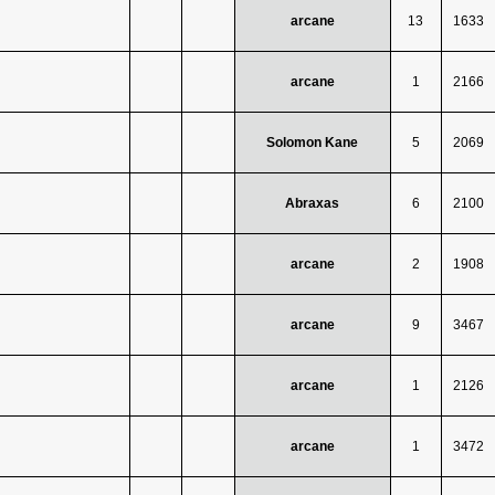
arcane
13
1633
arcane
1
2166
Solomon Kane
5
2069
Abraxas
6
2100
arcane
2
1908
arcane
9
3467
arcane
1
2126
arcane
1
3472