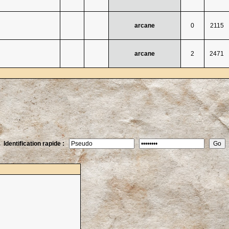
arcane
0
2115
arcane
2
2471
Identification rapide :