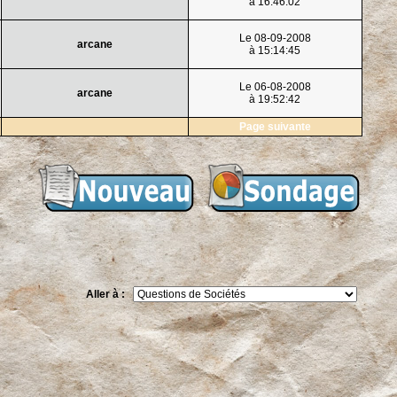
à 16:46:02
Le 08-09-2008
arcane
à 15:14:45
Le 06-08-2008
arcane
à 19:52:42
Page suivante
Aller à :