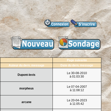
Page suivante
Auteur du dern. message
Date du dern. message
Le 30-08-2010
Dupont-levis
à 01:03:30
Le 07-04-2007
morpheus
à 11:08:12
Le 20-04-2023
arcane
à 11:05:42