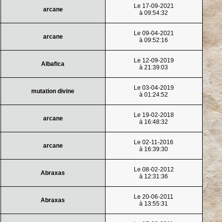
Le 17-09-2021
arcane
à 09:54:32
Le 09-04-2021
arcane
à 09:52:16
Le 12-09-2019
Albafica
à 21:39:03
Le 03-04-2019
mutation divine
à 01:24:52
Le 19-02-2018
arcane
à 16:48:32
Le 02-11-2016
arcane
à 16:39:30
Le 08-02-2012
Abraxas
à 12:31:36
Le 20-06-2011
Abraxas
à 13:55:31