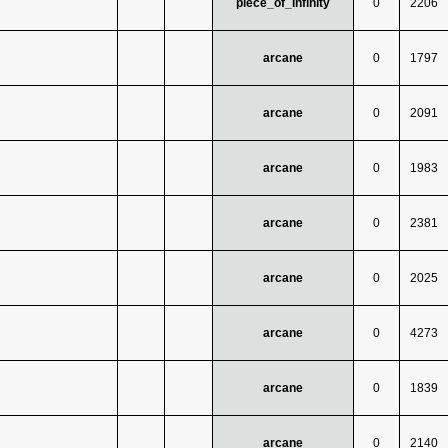
piece_of_infinity
0
2206
arcane
0
1797
arcane
0
2091
arcane
0
1983
arcane
0
2381
arcane
0
2025
arcane
0
4273
arcane
0
1839
arcane
0
2140