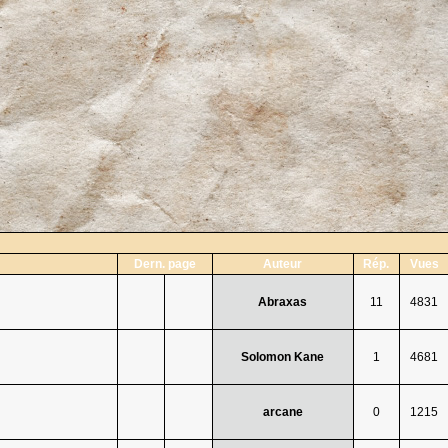
Dern. page
Auteur
Rép.
Vues
Abraxas
11
4831
Solomon Kane
1
4681
arcane
0
1215