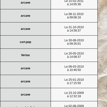
Le 15-02-2011
arcane
à 14:05:36
Le 08-11-2010
arcane
à 09:06:16
Le 31-10-2010
arcane
à 14:58:37
Le 30-08-2010
cert.pop
à 09:35:01
Le 20-05-2010
Vertus
à 14:08:37
Le 08-03-2010
arcane
à 10:46:50
Le 25-01-2010
arcane
à 17:15:50
Le 23-10-2009
arcane
à 12:32:18
Le 02-08-2009