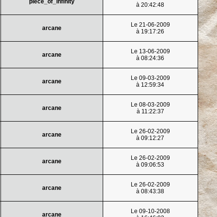
piece_of_infinity
à 20:42:48
Le 21-06-2009
arcane
à 19:17:26
Le 13-06-2009
arcane
à 08:24:36
Le 09-03-2009
arcane
à 12:59:34
Le 08-03-2009
arcane
à 11:22:37
Le 26-02-2009
arcane
à 09:12:27
Le 26-02-2009
arcane
à 09:06:53
Le 26-02-2009
arcane
à 08:43:38
Le 09-10-2008
arcane