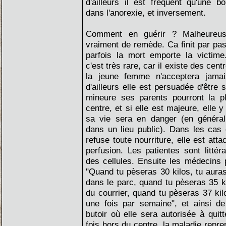
d'ailleurs il est fréquent qu'une b
dans l'anorexie, et inversement.
Comment en guérir ? Malheureuse
vraiment de remède. Ca finit par pas
parfois la mort emporte la victime
c'est très rare, car il existe des cent
la jeune femme n'acceptera jamai
d'ailleurs elle est persuadée d'être s
mineure ses parents pourront la p
centre, et si elle est majeure, elle y
sa vie sera en danger (en généra
dans un lieu public). Dans les cas 
refuse toute nourriture, elle est atta
perfusion. Les patientes sont litté
des cellules. Ensuite les médecins 
"Quand tu pèseras 30 kilos, tu auras
dans le parc, quand tu pèseras 35 ki
du courrier, quand tu pèseras 37 kil
une fois par semaine", et ainsi de
butoir où elle sera autorisée à quit
fois hors du centre, la maladie repr