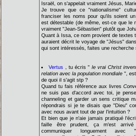
Israël, on s'appelait vraiment Jésus, Mar
Je trouve que ce "nationalisme" cult
franciser les noms pour qu'ils soient u
est détestable (de même, est-ce que le 
vraiment "Jean-Sébastien" plutôt que Joh
Quant à Issa, ce nom provient de textes ti
auraient décrit le voyage de "Jésus" dan
qui sont intéressés, faites une recherche
Vertus
, tu écris "
le vrai Christ inve
relation avec la population mondiale
", es
de quoi il s'agit stp ?
Quand tu fais référence aux livres
Conv
ne suis pas d'accord avec toi, je pense
channeling et garder un sens critique m
répondrais si je te disais que "Dieu"
avec nous avant tout de par l'intuition ?
Et bien que je n'aie jamais pratiqué l'écr
faille être prudent, ça m'est arrivé
communiquer longuement avec "D