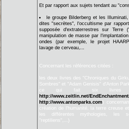
Et par rapport aux sujets tendant au "con
le groupe Bilderberg et les Illuminati,
dites "secrètes", l'occultisme par rappor
supposée d'extraterrestres sur Terre ("
manipulation de masse par l'implantatio
ondes (par exemple, le projet HAARP)
lavage de cerveau,...
Concernant les références citées :
les deux livres des "Chroniques du Girku
Sombres" et "Adam Genisis" d'Anton Parks
ce qui fait six livres 
http://www.zeitlin.net/EndEnchantment
http://www.antonparks.com
) concernant
création de l'humanité, la terre creuse e
les différentes mythologies, les so
"reptiliens",...)