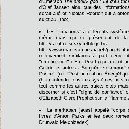
d'Emerson
The smoky god
/
Le dieu fu
d'Olaf Jansen ainsi que des informations
serait allé et Nicolas Roerich qui a obte
sujet au Tibet)
Les "initiations" à différents système
même mais qui se présentent de la
http://tarot-reiki.skyn
http://www.marievah.net/page6/page6.h
relativement similaires à part ceux c
"reconnexion" d'Eric Pearl (qui a écrit u
Guérir les autres - Se guérir soi-même"
Divine" (ou "Restructuration Énergétiq
(bien entendu, tous ces systèmes ne son
tout comme les autres sujets cités mais ç
discerner si c'est "digne de confiance" o
d'Elizabeth Clare Prophet sur la "flamme v
Le merkabah (aussi appelé "corps 
livres d'Anton Parks et les deux tom
Drunvalo Melchizedek)