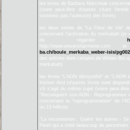
les livres de Barbara Marciniak concernan
(voire peut-être d'autres citant l'ent
souviens pas l'auteur(e) des livres)
les deux tomes de "La Fleur de Vie" d
concernant l'activation du merkabah (j
de regarder
h
http://www.universharmonie.com
ba.ch/boule_merkaba_weber-isis/pg002
des articles dont certains de Weber-Bio qu
merkabah)
les livres "L'ADN démystifié" et "L'ADN e
Kishori Aird (d'autres livres sont dispon
s'il s'agit du même sujet (voire peut-êtr
"Reconquérir son ADN : Reprogrammer vo
concernant la "reprogrammation" de l'AD
ou 13 hélices
"La reconnexion : Guérir les autres - Se
Pearl qui a initié beaucoup de personnes 