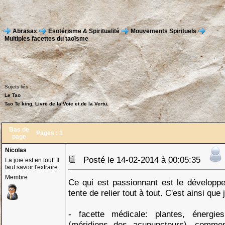
Abrasax
Esotérisme & Spiritualité
Mouvements Spirituels
Multiples facettes du taoïsme
Sujets liés :
Le Tao
Tao Te king, Livre de la Voie et de la Vertu.
Bas de
Pages :
1
page
Nicolas
Posté le 14-02-2014 à 00:05:35
La joie est en tout. Il
faut savoir l'extraire
Membre
Ce qui est passionnant est le développe
tente de relier tout à tout. C'est ainsi que
- facette médicale: plantes, énergie
(méridiens des acupuncteurs), commen