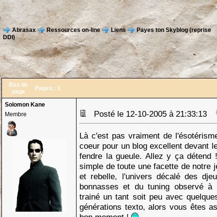
Abrasax
Ressources on-line
Liens
Payes ton Skyblog (reprise
DDI)
Bas de
Pages :
1
page
Solomon Kane
Posté le 12-10-2005 à 21:33:13
Membre
Là c'est pas vraiment de l'ésotéris
coeur pour un blog excellent devant l
fendre la gueule. Allez y ça détend !
simple de toute une facette de notre
et rebelle, l'univers décalé des dj
bonnasses et du tuning observé à 
trainé un tant soit peu avec quelqu
générations texto, alors vous êtes a