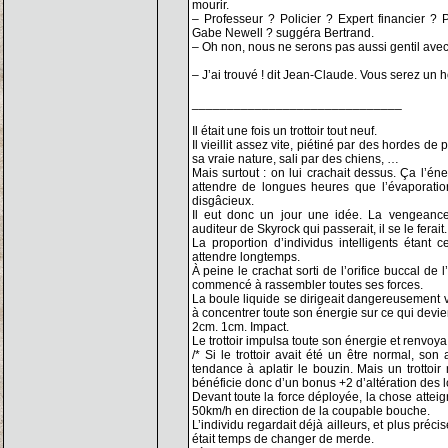
mourir.
– Professeur ? Policier ? Expert financier ?
Gabe Newell ? suggéra Bertrand.
– Oh non, nous ne serons pas aussi gentil avec 
– J’ai trouvé ! dit Jean-Claude. Vous serez un 
______________________________
Il était une fois un trottoir tout neuf.
Il vieillit assez vite, piétiné par des hordes d
sa vraie nature, sali par des chiens, …
Mais surtout : on lui crachait dessus. Ça l’éne
attendre de longues heures que l’évaporatio
disgâcieux.
Il eut donc un jour une idée. La vengeance 
auditeur de Skyrock qui passerait, il se le ferait.
La proportion d’individus intelligents étant c
attendre longtemps.
À peine le crachat sorti de l’orifice buccal de l
commencé à rassembler toutes ses forces.
La boule liquide se dirigeait dangereusement vers
à concentrer toute son énergie sur ce qui devien
2cm. 1cm. Impact.
Le trottoir impulsa toute son énergie et renvoya l
/* Si le trottoir avait été un être normal, son
tendance à aplatir le bouzin. Mais un trottoir 
bénéficie donc d’un bonus +2 d’altération des lo
Devant toute la force déployée, la chose atteig
50km/h en direction de la coupable bouche.
L’individu regardait déjà ailleurs, et plus préc
était temps de changer de merde.