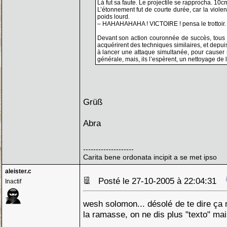
Là fut sa faute. Le projectile se rapprocha. 10c
L’étonnement fut de courte durée, car la viole
poids lourd.
– HAHAHAHAHA ! VICTOIRE ! pensa le trottoir.
Devant son action couronnée de succès, tous le
acquérirent des techniques similaires, et depuis 
à lancer une attaque simultanée, pour cause
générale, mais, ils l’espèrent, un nettoyage de 
Grüß
Abra
--------------------
Carita bene ordonata incipit a se met ipso
aleister.c
Posté le 27-10-2005 à 22:04:31
Inactif
wesh solomon... désolé de te dire ça 
la ramasse, on ne dis plus "texto" mai