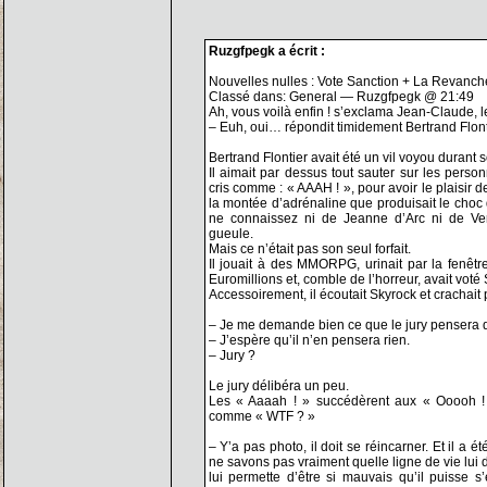
Ruzgfpegk a écrit :
Nouvelles nulles : Vote Sanction + La Revanc
Classé dans: General — Ruzgfpegk @ 21:49
Ah, vous voilà enfin ! s’exclama Jean-Claude, l
– Euh, oui… répondit timidement Bertrand Flont
Bertrand Flontier avait été un vil voyou durant 
Il aimait par dessus tout sauter sur les per
cris comme : « AAAH ! », pour avoir le plaisir de
la montée d’adrénaline que produisait le choc 
ne connaissez ni de Jeanne d’Arc ni de Verc
gueule.
Mais ce n’était pas son seul forfait.
Il jouait à des MMORPG, urinait par la fenêtre
Euromillions et, comble de l’horreur, avait vot
Accessoirement, il écoutait Skyrock et crachait p
– Je me demande bien ce que le jury pensera d
– J’espère qu’il n’en pensera rien.
– Jury ?
Le jury délibéra un peu.
Les « Aaaah ! » succédèrent aux « Ooooh ! 
comme « WTF ? »
– Y’a pas photo, il doit se réincarner. Et il a été
ne savons pas vraiment quelle ligne de vie lui de
lui permette d’être si mauvais qu’il puisse 