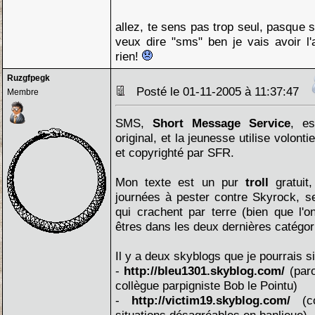
allez, te sens pas trop seul, pasque
veux dire "sms" ben je vais avoir l'air
rien!
Ruzgfpegk
Posté le 01-11-2005 à 11:37:47
Membre
SMS,
Short Message Service
, es
original, et la jeunesse utilise volonti
et copyrighté par SFR.
Mon texte est un pur
troll
gratuit
journées à pester contre Skyrock, s
qui crachent par terre (bien que l'
êtres dans les deux dernières catégori
Il y a deux skyblogs que je pourrais si
-
http://bleu1301.skyblog.com/
(paro
collègue parpigniste Bob le Pointu)
-
http://victim19.skyblog.com/
(co