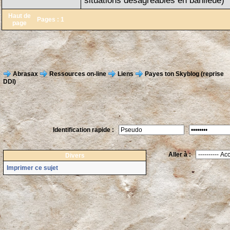
situations désagréables en banlieue)
Haut de
Pages :
1
page
Abrasax
Ressources on-line
Liens
Payes ton Skyblog (reprise
DDI)
Identification rapide :
Aller à :
Divers
Imprimer ce sujet