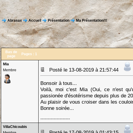
Abrasax
Accueil
Présentation
Ma Présentation!!!
Bas de
Pages :
1
page
Mia
Posté le 13-08-2019 à 21:57:44
Membre
Bonsoir à tous...
Voilà, moi c'est Mia (Oui, ce n'est qu
passionée d'ésotérisme depuis plus de 20
Au plaisir de vous croiser dans les couloi
Bonne soirée...
--------------------
VillaChicoubis
Posté le 17-08-2019 à 01:43:15
Membre