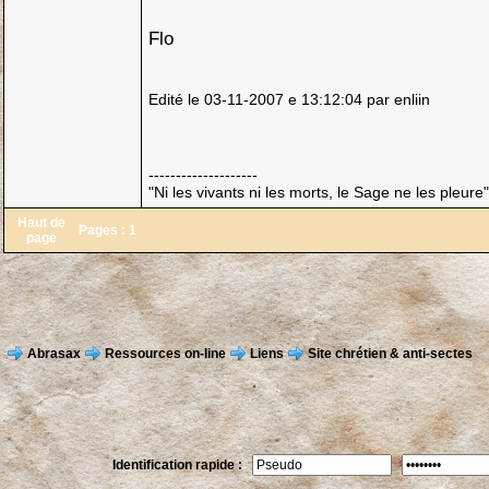
Flo
Edité le 03-11-2007 e 13:12:04 par enliin
--------------------
"Ni les vivants ni les morts, le Sage ne les pleur
Haut de
Pages :
1
page
Abrasax
Ressources on-line
Liens
Site chrétien & anti-sectes
Identification rapide :