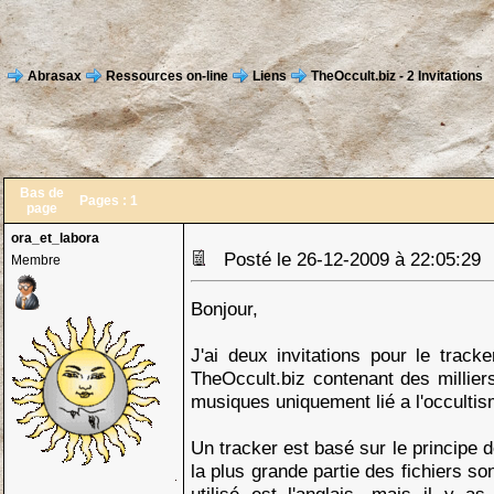
Abrasax
Ressources on-line
Liens
TheOccult.biz - 2 Invitations
Bas de
Pages :
1
page
ora_et_labora
Posté le 26-12-2009 à 22:05:2
Membre
Bonjour,
J'ai deux invitations pour le tracker
TheOccult.biz contenant des millie
musiques uniquement lié a l'occultis
Un tracker est basé sur le principe d
la plus grande partie des fichiers so