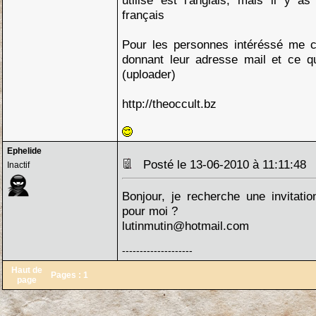
utilisé est l'anglais, mais il y a
français
Pour les personnes intéréssé me 
donnant leur adresse mail et ce qu
(uploader)
http://theoccult.bz
Ephelide
Posté le 13-06-2010 à 11:11:4
Inactif
Bonjour, je recherche une invitation
pour moi ?
lutinmutin@hotmail.com
--------------------
Haut de
Pages :
1
page