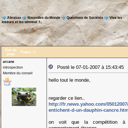
Abrasax
Nouvelles du Monde
Questions de Sociétés
Vive les
loseurs et les winneur ?..
Bas de
Pages :
1
page
arcane
Posté le 07-01-2007 à 15:43:45
introspection
Membre du conseil
hello tout le monde,
regarder ce lien..
http://fr.news.yahoo.com/05012007/
entichent-d-un-dauphin-cancre.htm
on voit que la compétition à 