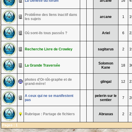
La Genèse du forum
arcane
16
4
Problème des liens inactif dans
arcane
1
1
les sujets
Où sont-ils tous passés ?
Ariel
6
2
Recherche Livre de Crowley
sagitarus
2
1
Solomon
La Grande Traversée
18
3
Kane
photes d'Or-tôt-graphe et de
glingal
12
2
grand-mère!
A ceux qui ne se manifestent
pelerin sur le
7
2
pas
sentier
Rubrique : Partage de fichiers
Abraxas
2
2
Pages :
1