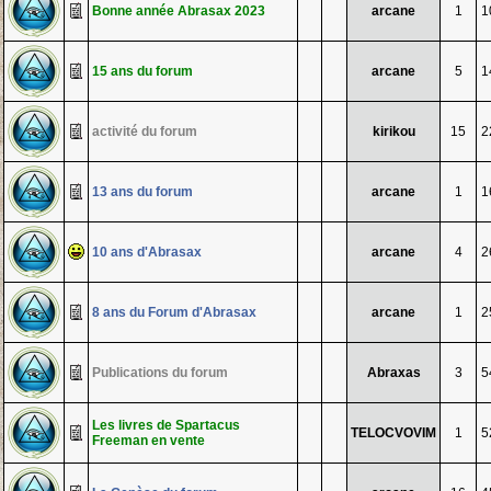
Bonne année Abrasax 2023
arcane
1
1
15 ans du forum
arcane
5
1
activité du forum
kirikou
15
2
13 ans du forum
arcane
1
1
10 ans d'Abrasax
arcane
4
2
8 ans du Forum d'Abrasax
arcane
1
2
Publications du forum
Abraxas
3
5
Les livres de Spartacus
TELOCVOVIM
1
5
Freeman en vente