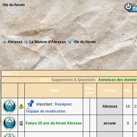
Vie du forum
Abrasax
La Maison d'Abraxas
Vie du forum
Pages :
1
Tous
|
Suggestions & Questions
|
Annonces des membr
Dern.
Sujet
Auteur
Rép.
V
page
Important :
Rejoignez
Abraxas
10
2
l'équipe de modération
Future 20 ans du forum Abrasax
arcane
0
1