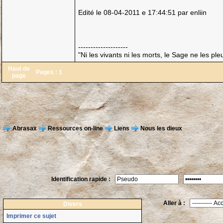
Edité le 08-04-2011 e 17:44:51 par enliin
--------------------
"Ni les vivants ni les morts, le Sage ne les pl
Haut de
Pages :
1
page
Abrasax
Ressources on-line
Liens
Nous les dieux
Identification rapide :
Aller à :
Divers
Imprimer ce sujet