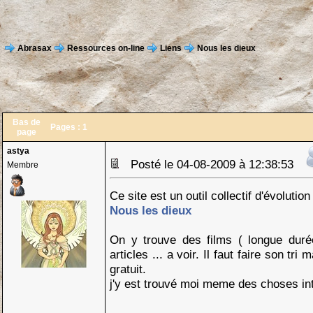
Abrasax
Ressources on-line
Liens
Nous les dieux
Bas de
Pages :
1
page
astya
Posté le 04-08-2009 à 12:38:53
Membre
Ce site est un outil collectif d'évolution
Nous les dieux
On y trouve des films ( longue duré
articles ... a voir. Il faut faire son tri 
gratuit.
j'y est trouvé moi meme des choses i