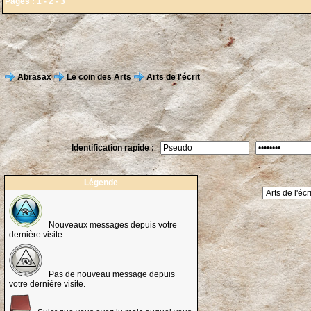
Pages :
1
-
2
-
3
Abrasax
Le coin des Arts
Arts de l'écrit
Identification rapide :
Légende
Nouveaux messages depuis votre
dernière visite.
Pas de nouveau message depuis
votre dernière visite.