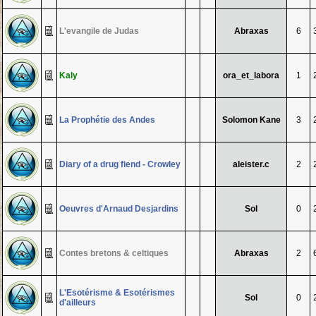
L'evangile de Judas
Abraxas
6
Kaly
ora_et_labora
1
La Prophétie des Andes
Solomon Kane
3
Diary of a drug fiend - Crowley
aleister.c
2
Oeuvres d'Arnaud Desjardins
Sol
0
Contes bretons & celtiques
Abraxas
2
L'Esotérisme & Esotérismes
Sol
0
d'ailleurs