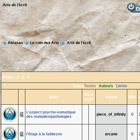
Arts de l'écrit
Abrasax
Le coin des Arts
Arts de l'écrit
Pages :
1
-
2
-
3
Tous
|
Textes
|
Auteurs
|
Livres
Dern.
Sujet
Auteur
Rép.
page
L'aspect psycho-somatique
piece_of_infinity
0
des maladies/pathologies
l'éloge à la faiblesse
arcane
0