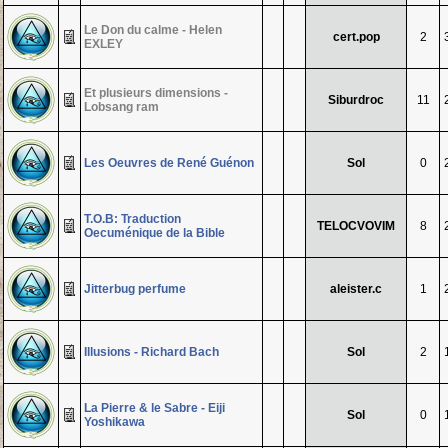
Le Don du calme - Helen
cert.pop
2
EXLEY
Et plusieurs dimensions -
Siburdroc
11
Lobsang ram
Les Oeuvres de René Guénon
Sol
0
T.O.B: Traduction
TELOCVOVIM
8
Oecuménique de la Bible
Jitterbug perfume
aleister.c
1
Illusions - Richard Bach
Sol
2
La Pierre & le Sabre - Eiji
Sol
0
Yoshikawa