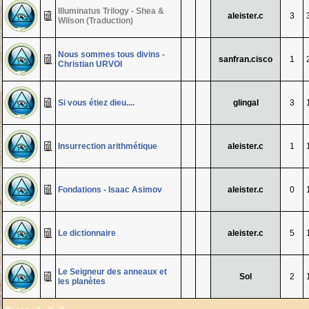
Illuminatus Trilogy - Shea &
aleister.c
3
Wilson (Traduction)
Nous sommes tous divins -
sanfran.cisco
1
Christian URVOI
Si vous étiez dieu....
glingal
3
Insurrection arithmétique
aleister.c
1
Fondations - Isaac Asimov
aleister.c
0
Le dictionnaire
aleister.c
5
Le Seigneur des anneaux et
Sol
2
les planètes