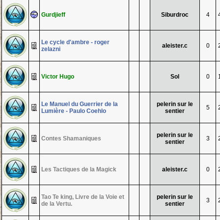
Gurdjieff
Siburdroc
4
Le cycle d'ambre - roger
aleister.c
0
zelazni
Victor Hugo
Sol
0
Le Manuel du Guerrier de la
pelerin sur le
5
Lumière - Paulo Coehlo
sentier
pelerin sur le
Contes Shamaniques
3
sentier
Les Tactiques de la Magick
aleister.c
0
Tao Te king, Livre de la Voie et
pelerin sur le
3
de la Vertu.
sentier