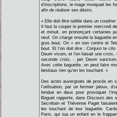
d’inscriptions, le mage invoquait les for
afin de réaliser ses désirs.
« Elle doit être taillée dans un coudrie
Il faut la couper le premier mercredi d
et minuit, en prononçant certaines p
neuf. On charge ensuite la baguette en
gros bout, On + en son centre et Tet
bout. Et l’on doit dire : Conjuro te cit
Deum vivum, et l'on faisait une croix,
seconde croix, - per Deum sanctum, 
Avec cette baguette, on peut faire m
bestiaux rien qu’en les touchant. »
Des actes auvergnats de procès en sor
l’utilisation, par un fermier jaloux, d
fendue en deux pour provoquer l’i
Boguet rapporte, dans Discours des s
Secrétain et Thévenne Paget faisaien
les touchant de leur baguette. Card
Paris, qui tua un enfant en le frapp