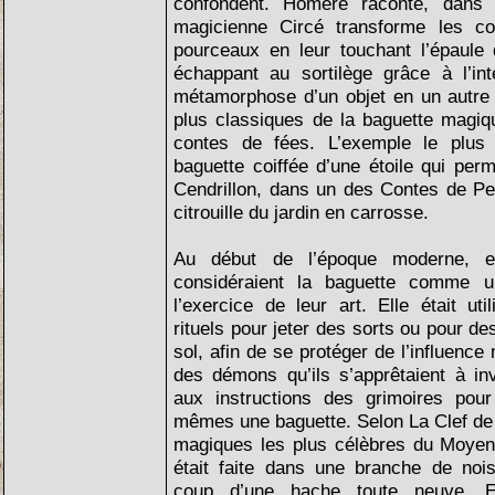
confondent. Homère raconte, dans
magicienne Circé transforme les c
pourceaux en leur touchant l’épaule
échappant au sortilège grâce à l’in
métamorphose d’un objet en un autre 
plus classiques de la baguette magi
contes de fées. L’exemple le plus
baguette coiffée d’une étoile qui per
Cendrillon, dans un des Contes de Per
citrouille du jardin en carrosse.
Au début de l’époque moderne, 
considéraient la baguette comme un
l’exercice de leur art. Elle était ut
rituels pour jeter des sorts ou pour de
sol, afin de se protéger de l’influence
des démons qu’ils s’apprêtaient à inv
aux instructions des grimoires pour
mêmes une baguette. Selon La Clef de 
magiques les plus célèbres du Moyen 
était faite dans une branche de nois
coup d’une hache toute neuve. En