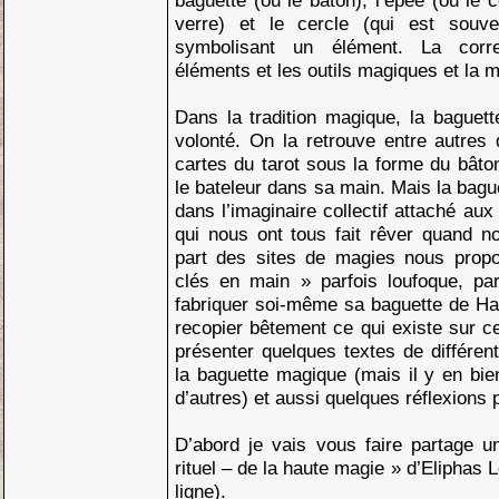
baguette (ou le bâton), l’épée (ou le 
verre) et le cercle (qui est souve
symbolisant un élément. La corr
éléments et les outils magiques et la 
Dans la tradition magique, la baguett
volonté. On la retrouve entre autres
cartes du tarot sous la forme du bâton
le bateleur dans sa main. Mais la bagu
dans l’imaginaire collectif attaché au
qui nous ont tous fait rêver quand no
part des sites de magies nous propo
clés en main » parfois loufoque, par
fabriquer soi-même sa baguette de Har
recopier bêtement ce qui existe sur ce
présenter quelques textes de différent
la baguette magique (mais il y en b
d’autres) et aussi quelques réflexions 
D’abord je vais vous faire partage u
rituel – de la haute magie » d’Eliphas 
ligne).