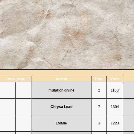
Dern. page
Auteur
Rép.
Vues
mutation divine
2
1108
Chrysa Lead
7
1304
Lolane
3
1223