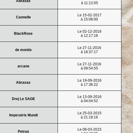
Abraxas
à 11:12:05
Le 15-02-2017
Cannelle
à 15:08:00
Le 02-12-2016
BlackRose
à 12:17:18
Le 27-11-2016
de montis
à 18:37:17
Le 27-11-2016
arcane
à 09:54:55
Le 19-09-2016
Abraxas
à 17:36:22
Le 13-09-2016
Drej Le SAGE
à 04:04:52
Le 25-03-2015
Imperatrix Mundi
à 21:18:16
Le 08-03-2015
Petrus