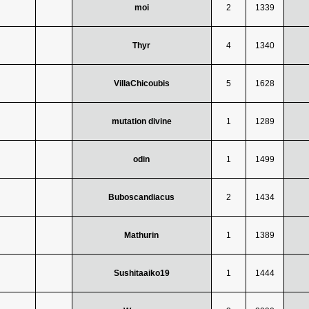
moi
2
1339
Thyr
4
1340
VillaChicoubis
5
1628
mutation divine
1
1289
odin
1
1499
Buboscandiacus
2
1434
Mathurin
1
1389
Sushitaaiko19
1
1444