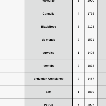
Wowurze
3
2090
Cannelle
4
1765
BlackRose
8
2123
de montis
2
1571
eurydice
1
1403
demdbt
2
1818
endymion Archbishop
2
1457
Elim
1
1819
Petrus
6
2007