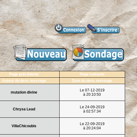
Page précédente
Page suivante
Auteur du dern. message
Date du dern. message
Le 07-12-2019
mutation divine
à 20:10:50
Le 24-09-2019
Chrysa Lead
à 02:57:34
Le 22-09-2019
VillaChicoubis
à 20:24:04