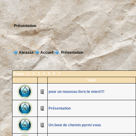
Présentation
Abrasax
Accueil
Présentation
Pages :
1
-
2
-
3
-
4
-
5
-
6
-
7
Sujet
pour un nouveau livre:le mien!!!!
Présentation
Un bout de chemin parmi vous