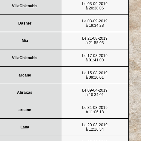
Le 03-09-2019
VillaChicoubis
à 20:38:06
Le 03-09-2019
Dasher
à 19:34:28
Le 21-08-2019
Mia
à 21:55:03
Le 17-08-2019
VillaChicoubis
à 01:41:00
Le 15-08-2019
arcane
à 09:10:01
Le 09-04-2019
Abraxas
à 10:34:01
Le 31-03-2019
arcane
à 11:06:18
Le 20-03-2019
Lana
à 12:16:54