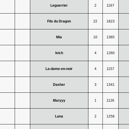
Leguerrier
2
1167
Fils du Dragon
22
1823
Mia
10
1365
Ivich
4
1260
La-dame-en-noir
4
1157
Dasher
3
1341
Maryyy
1
1126
Lana
2
1256