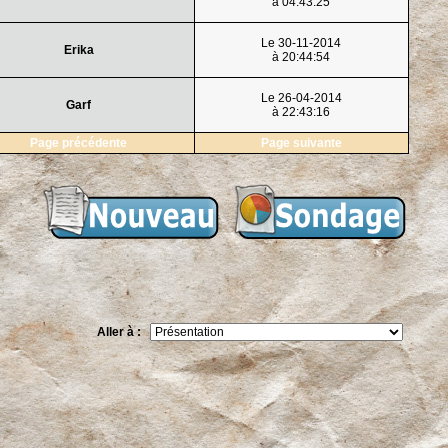
à 04:43:25
Le 30-11-2014
Erika
à 20:44:54
Le 26-04-2014
Garf
à 22:43:16
Page précédente
Page suivante
Aller à :