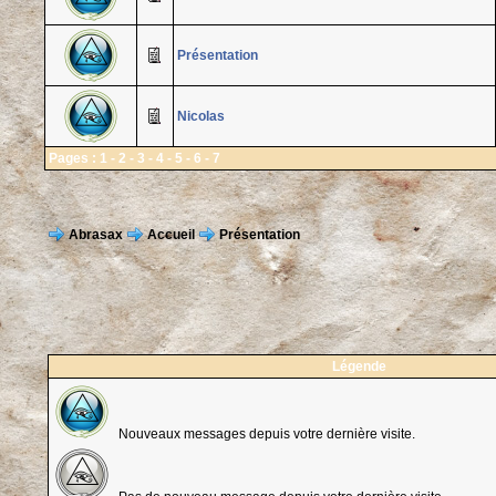
Présentation
Nicolas
Pages :
1
-
2
-
3
-
4
-
5
-
6
-
7
Abrasax
Accueil
Présentation
Légende
Nouveaux messages depuis votre dernière visite.