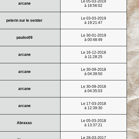
Le 05-03-2019
arcane
à 18:56:02
Le 03-03-2019
pelerin sur le sentier
à 19:21:47
Le 30-01-2019
paulso09
à 00:48:49
Le 16-12-2018
arcane
à 11:28:25
Le 30-09-2018
arcane
à 04:39:50
Le 30-09-2018
arcane
à 04:35:03
Le 17-03-2018
arcane
à 12:39:30
Le 05-03-2018
Abraxas
à 13:37:21
Le 28-03-2017